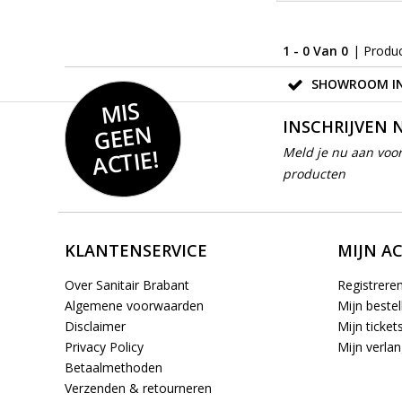
1 - 0 Van 0
| Produ
SHOWROOM IN
MIS
GEE
INSCHRIJVEN 
N
ACTIE!
Meld je nu aan voor
producten
KLANTENSERVICE
MIJN A
Over Sanitair Brabant
Registrere
Algemene voorwaarden
Mijn bestel
Disclaimer
Mijn ticket
Privacy Policy
Mijn verlang
Betaalmethoden
Verzenden & retourneren