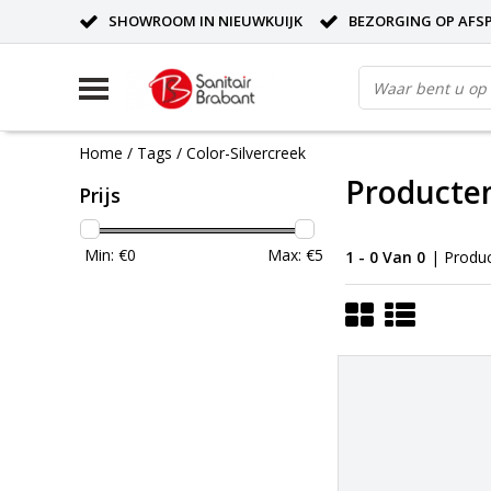
SHOWROOM IN NIEUWKUIJK
BEZORGING OP AFS
Home
/
Tags
/
Color-Silvercreek
Producten
Prijs
Min: €
0
Max: €
5
1 - 0 Van 0
| Produ