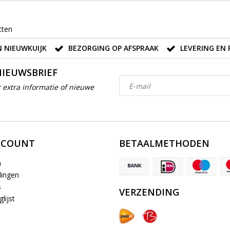
cten
 NIEUWKUIJK
BEZORGING OP AFSPRAAK
LEVERING EN 
NIEUWSBRIEF
 extra informatie of nieuwe
CCOUNT
BETAALMETHODEN
n
lingen
s
VERZENDING
lijst