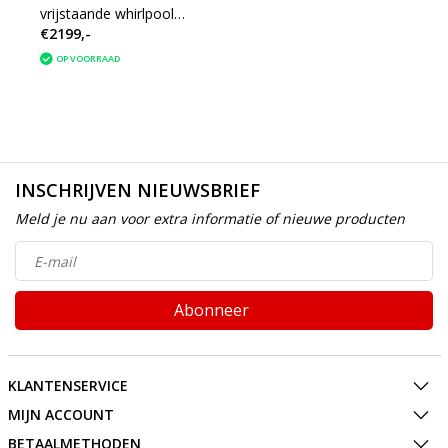
vrijstaande whirlpool
€2199,-
ligbad 170x80 + waste
wit
OP VOORRAAD
INSCHRIJVEN NIEUWSBRIEF
Meld je nu aan voor extra informatie of nieuwe producten
Abonneer
KLANTENSERVICE
MIJN ACCOUNT
BETAALMETHODEN