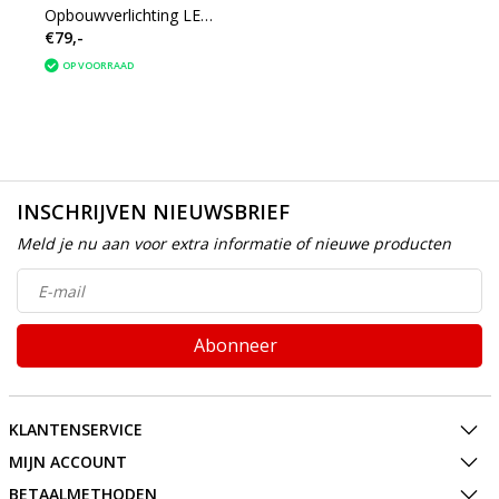
Opbouwverlichting LED
€79,-
30cm voor spiegel
aluminium mat zwart
OP VOORRAAD
INSCHRIJVEN NIEUWSBRIEF
Meld je nu aan voor extra informatie of nieuwe producten
Abonneer
KLANTENSERVICE
MIJN ACCOUNT
BETAALMETHODEN