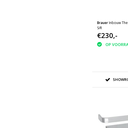
Brauer
Inbouw The
S/R
€230,-
OP VOORR
SHOWRO