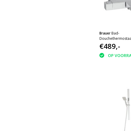
Brauer
Bad-
Douchethermostaat
€489,-
OP VOORR