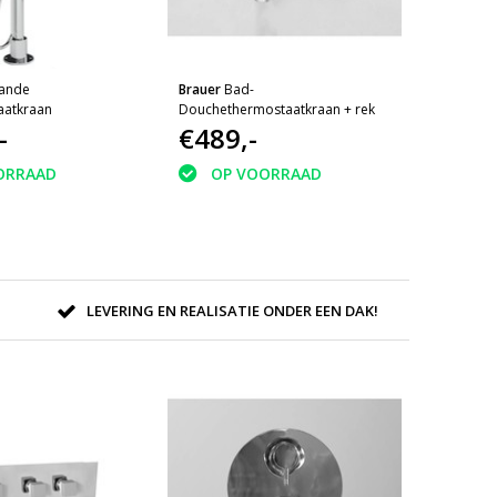
aande
Brauer
Bad-
aatkraan
Douchethermostaatkraan + rek
-
€489,-
ORRAAD
OP VOORRAAD
LEVERING EN REALISATIE ONDER EEN DAK!