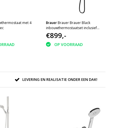
wthermostaat met 4
Brauer
Brauer Brauer Black
Rec
inbouwthermostaatset inclusief
baduitloo
€899,-
ORRAAD
OP VOORRAAD
LEVERING EN REALISATIE ONDER EEN DAK!