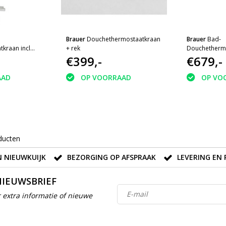
Brauer
Douchethermostaatkraan
Brauer
Bad-
kraan incl
+ rek
Douchethermo
€399,-
glijstangset
€679,-
AAD
OP VOORRAAD
OP VO
ducten
 NIEUWKUIJK
BEZORGING OP AFSPRAAK
LEVERING EN 
NIEUWSBRIEF
 extra informatie of nieuwe