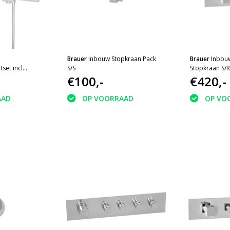
Brauer
Inbouw Stopkraan Pack
Brauer
Inbou
set incl
S/S
Stopkraan S/
ek
€100,-
€420,-
AAD
OP VOORRAAD
OP VO