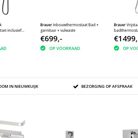
k
Brauer
Inbouwthermostaat Bad +
Brauer
Vrijst
et inclusief
garnituur + vulwaste
badthermost
tanden
€699,-
€1499,
wart
AAD
OP VOORRAAD
OP VO
OM IN NIEUWKUIJK
BEZORGING OP AFSPRAAK