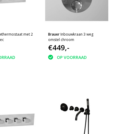
wthermostaat met 2
Brauer
Inbouwkraan 3 weg
Rec
omstel chroom
€449,-
ORRAAD
OP VOORRAAD