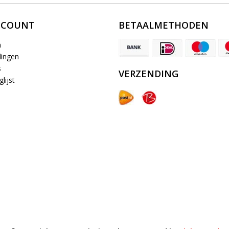
CCOUNT
BETAALMETHODEN
n
lingen
s
VERZENDING
lijst