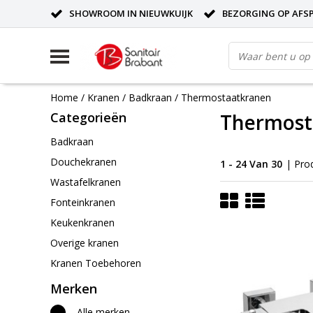
SHOWROOM IN NIEUWKUIJK
BEZORGING OP AFS
Home
/
Kranen
/
Badkraan
/
Thermostaatkranen
Categorieën
Thermost
Badkraan
Douchekranen
1 - 24 Van 30
| Pro
Wastafelkranen
Fonteinkranen
Keukenkranen
Overige kranen
Kranen Toebehoren
Merken
Alle merken