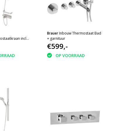
Brauer
Inbouw Thermostaat Bad
staatkraan incl
+ garnituur
 rek
€599,-
ORRAAD
OP VOORRAAD