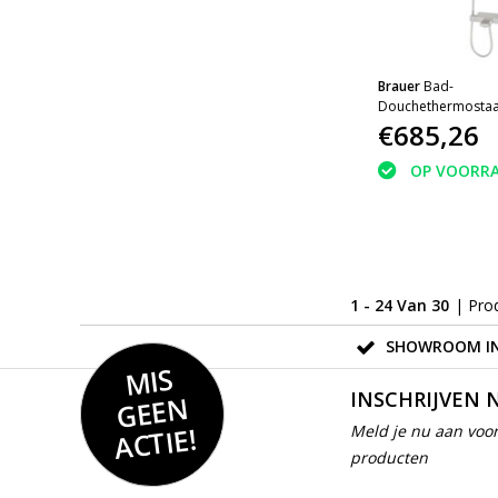
Brauer
Bad-
Douchethermostaat
glijstangset
€685,26
OP VOORR
1 - 24 Van 30
| Pro
SHOWROOM IN
MIS
GEE
INSCHRIJVEN 
N
ACTIE!
Meld je nu aan voor
producten