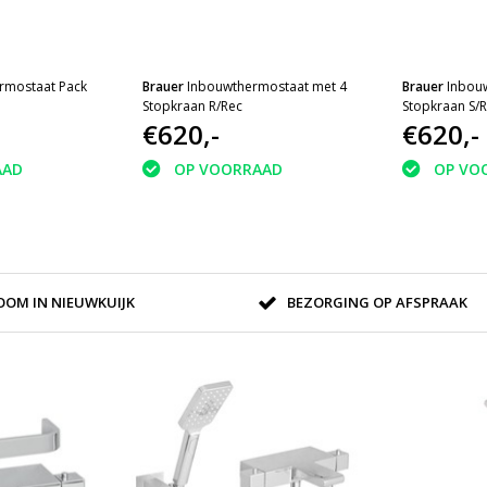
rmostaat Pack
Brauer
Inbouwthermostaat met 4
Brauer
Inbou
Stopkraan R/Rec
Stopkraan S/
€620,-
€620,-
AAD
OP VOORRAAD
OP VO
OM IN NIEUWKUIJK
BEZORGING OP AFSPRAAK