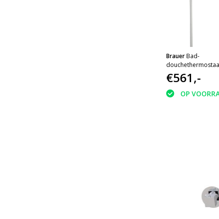
Brauer
Bad-
douchethermostaat
handdoucheset + r
€561,-
OP VOORR