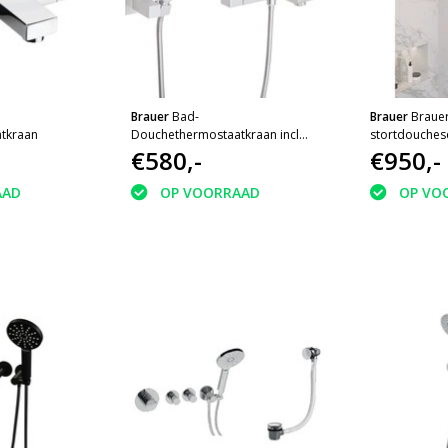
Brauer
Bad-
Brauer
Brauer
tkraan
Douchethermostaatkraan incl
stortdouches
handdoucheset + rek
€580,-
met ronde h
€950,-
geborsteld k
AAD
OP VOORRAAD
OP VO