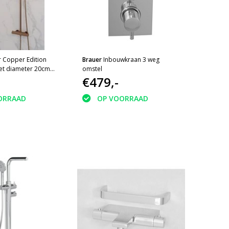
 Copper Edition
Brauer
Inbouwkraan 3 weg
et diameter 20cm
omstel
anddouche
€479,-
oper PVD
ORRAAD
OP VOORRAAD