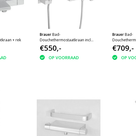
Brauer
Bad-
Brauer
Bad-
kraan + rek
Douchethermostaatkraan incl
Douchethermo
handdoucheset
€550,-
glijstangset +
€709,-
AAD
OP VOORRAAD
OP VO