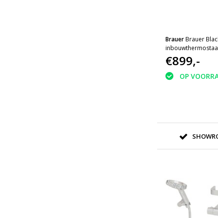
Brauer
Brauer Blac
inbouwthermostaats
baduitloop en 3 s
€899,-
handdouche mat z
OP VOORR
SHOWRO