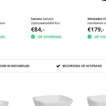
Samano
Samano
Wiesbaden
W
Kono
Opbouwwastafel Kos
Hardstenen o
€84,-
40x12
€179,-
AAD
OP VOORRAAD
OP VO
OM IN NIEUWKUIJK
BEZORGING OP AFSPRAAK