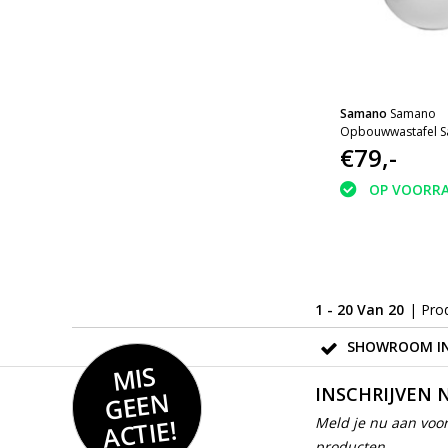
Samano
Samano
Opbouwwastafel S
(fontein)
€79,-
OP VOORR
1 - 20 Van 20
| Pro
SHOWROOM IN
MIS
GEE
INSCHRIJVEN 
N
ACTIE!
Meld je nu aan voor
producten