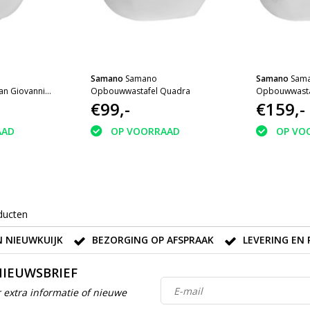
Samano
Samano
Samano
Sam
an Giovanni
Opbouwwastafel Quadra
Opbouwwastaf
€99,-
€159,-
AAD
OP VOORRAAD
OP VO
ducten
 NIEUWKUIJK
BEZORGING OP AFSPRAAK
LEVERING EN 
NIEUWSBRIEF
 extra informatie of nieuwe