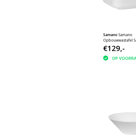
Samano
Samano
Opbouwwastafel S
€129,-
OP VOORR