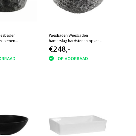
iesbaden
Wiesbaden
Wiesbaden
rdstenen
hamerslag hardstenen opzet-
l rond 40x12
kom rond 42x14
€248,-
ORRAAD
OP VOORRAAD