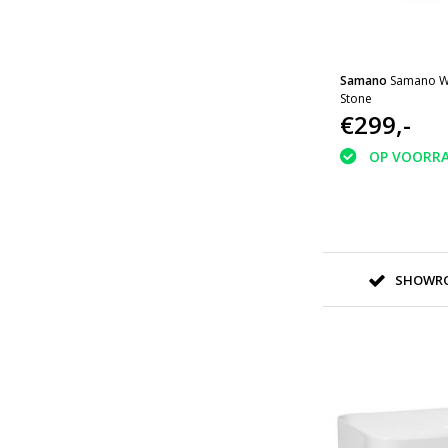
Samano
Samano W
Stone
€299,-
OP VOORR
SHOWRO