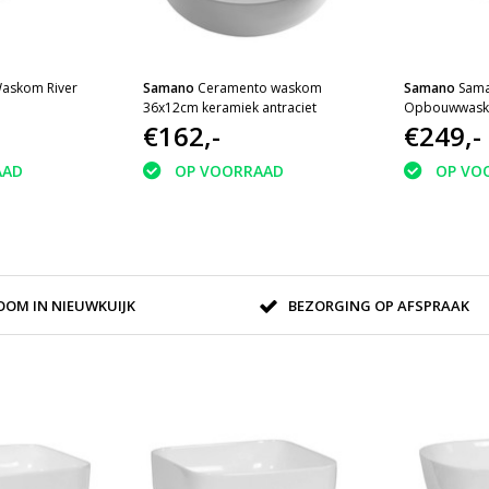
askom River
Samano
Ceramento waskom
Samano
Sam
36x12cm keramiek antraciet
Opbouwwask
€162,-
€249,-
AAD
OP VOORRAAD
OP VO
OM IN NIEUWKUIJK
BEZORGING OP AFSPRAAK