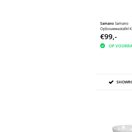
Samano
Samano
Opbouwwastafel 
€99,-
OP VOORR
SHOWRO