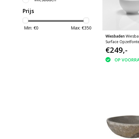
Prijs
Min: €
0
Max: €
350
Wiesbaden
Wiesba
Surface Opzetfonte
Mat-wit | 200x20
€249,-
OP VOORR