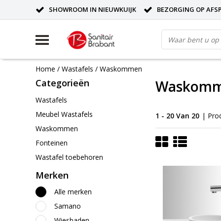
SHOWROOM IN NIEUWKUIJK
BEZORGING OP AFS
Home
/
Wastafels
/
Waskommen
Categorieën
Waskom
Wastafels
Meubel Wastafels
1 - 20 Van 20
| Pro
Waskommen
Fonteinen
Wastafel toebehoren
Merken
Alle merken
Samano
Wiesbaden