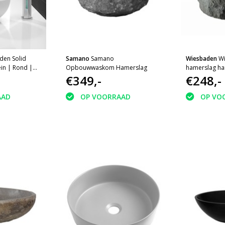
den Solid
Samano
Samano
Wiesbaden
W
in | Rond |
Opbouwwaskom Hamerslag
hamerslag ha
0x110mm
€349,-
opzetwastafe
€248,-
AAD
OP VOORRAAD
OP VO