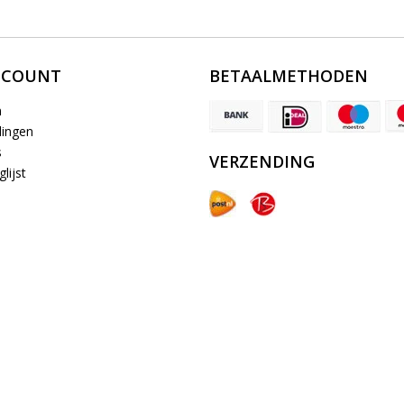
CCOUNT
BETAALMETHODEN
n
lingen
s
VERZENDING
lijst