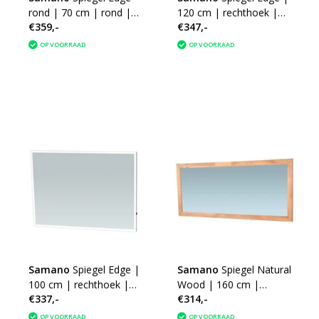
rond | 70 cm | rond |
120 cm | rechthoek |
€359,-
€347,-
met LED verlichting
aluminium | met LED
verlichting
OP VOORRAAD
OP VOORRAAD
Samano
Spiegel Edge |
Samano
Spiegel Natural
100 cm | rechthoek |
Wood | 160 cm |
€337,-
€314,-
aluminium | met LED
eikenhout | zonder
verlichting
verlichting
OP VOORRAAD
OP VOORRAAD