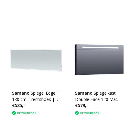
Samano
Spiegel Edge |
Samano
Spiegelkast
180 cm | rechthoek |
Double Face 120 Mat
€585,-
€579,-
aluminium | met LED
Zwart
verlichting
OP VOORRAAD
OP VOORRAAD