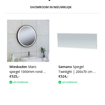
SHOWROOM IN NIEUWKUIJK
Wiesbaden
Maro
Samano
Spiegel
spiegel 1000mm rond +
Twinlight | 200x70 cm |
€525,-
€524,-
Led matzwart
rechthoek | aluminium |
met LED verlichting
OP VOORRAAD
OP VOORRAAD