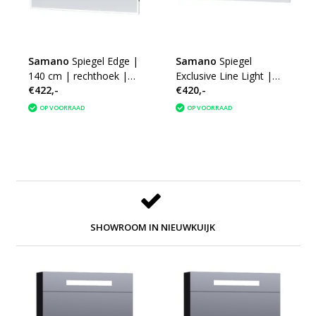
Samano
Spiegel Edge |
Samano
Spiegel
140 cm | rechthoek |
Exclusive Line Light |
€422,-
€420,-
aluminium | met LED
200x70 cm | rechthoek
verlichting
| aluminium | met LED
OP VOORRAAD
OP VOORRAAD
verlichting
SHOWROOM IN NIEUWKUIJK