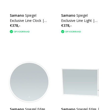
Samano
Spiegel
Samano
Spiegel
Exclusive Line Clock |
Exclusive Line Light |
€378,-
€378,-
160x70 cm | rechthoek
160x70 cm | rechthoek
| aluminium | met LED
| aluminium | met LED
OP VOORRAAD
OP VOORRAAD
verlichting
verlichting
Samano
Spiegel Edge
Samano
Spiegel Edge |