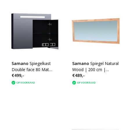
Samano
Spiegelkast
Samano
Spiegel Natural
Double face 80 Mat
Wood | 200 cm |
€499,-
€489,-
Zwart
eikenhout | zonder
verlichting
OP VOORRAAD
OP VOORRAAD