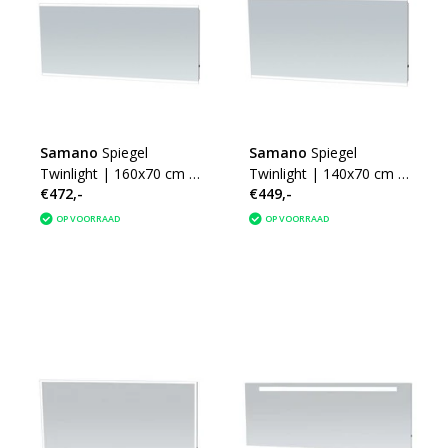
Samano
Spiegel
Samano
Spiegel
Twinlight | 160x70 cm |
Twinlight | 140x70 cm |
€472,-
€449,-
rechthoek | aluminium |
rechthoek | aluminium |
met LED verlichting
met LED verlichting
OP VOORRAAD
OP VOORRAAD