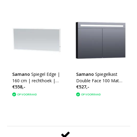
Samano
Spiegel Edge |
Samano
Spiegelkast
160 cm | rechthoek |
Double Face 100 Mat
€558,-
€527,-
aluminium | met LED
Zwart
verlichting
OP VOORRAAD
OP VOORRAAD