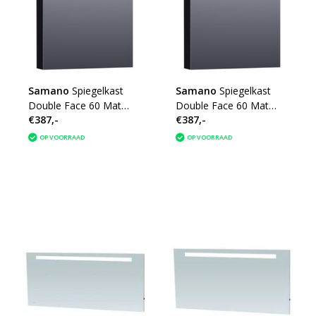
Samano
Spiegelkast
Samano
Spiegelkast
Double Face 60 Mat
Double Face 60 Mat
€387,-
€387,-
Zwart Linksdraaiend
Zwart Rechtsdraaiend
OP VOORRAAD
OP VOORRAAD