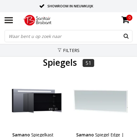
SHOWROOM IN NIEUWKUIJK
0
BEZORGING OP AFSPRAAK
LEVERING EN REALISATIE ONDER EEN DAK!
FILTERS
Spiegels
51
Samano
Spiegelkast
Samano
Spiegel Edge |