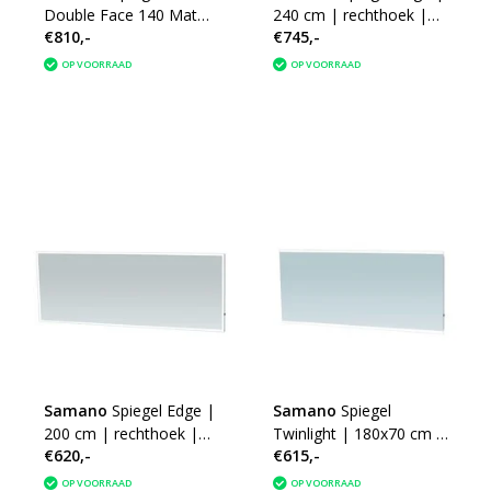
Double Face 140 Mat
240 cm | rechthoek |
€810,-
€745,-
Zwart
aluminium | met LED
verlichting
OP VOORRAAD
OP VOORRAAD
Samano
Spiegel Edge |
Samano
Spiegel
200 cm | rechthoek |
Twinlight | 180x70 cm |
€620,-
€615,-
aluminium | met LED
rechthoek | aluminium |
verlichting
met LED verlichting
OP VOORRAAD
OP VOORRAAD