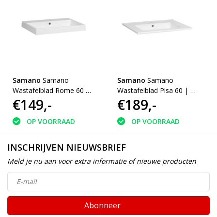
Samano
Samano
Samano
Samano
Wastafelblad Rome 60 |
Wastafelblad Pisa 60 | 1
€149,-
€189,-
1 krgt
krngt
OP VOORRAAD
OP VOORRAAD
INSCHRIJVEN NIEUWSBRIEF
Meld je nu aan voor extra informatie of nieuwe producten
Abonneer