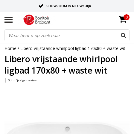
SHOWROOM IN NIEUWKUIJK
0
BEZORGING OP AFSPRAAK
LEVERING EN REALISATIE ONDER EEN DAK!
Home
/
Libero vrijstaande whirlpool ligbad 170x80 + waste wit
Libero vrijstaande whirlpool
ligbad 170x80 + waste wit
|
Schrijf je eigen review