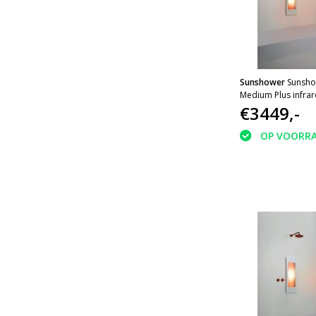
Sunshower
Sunsho
Medium Plus infrar
inbouw 140x33x10
€3449,-
OP VOORR