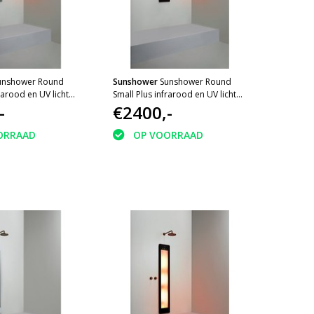
unshower Round
Sunshower
Sunshower Round
rarood en UV licht
Small Plus infrarood en UV licht
3x10cm Grey
-
inbouw 95x33x10cm Black
€2400,-
ORRAAD
OP VOORRAAD