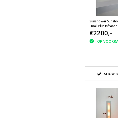
Sunshower
Sunsho
Small Plus infraroo
inbouw 95x33x10c
€2200,-
OP VOORR
SHOWRO