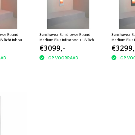
wer Round
Sunshower
Sunshower Round
Sunshower
S
UV licht inbouw
Medium Plus infrarood + UV licht
Medium Plus i
body Organic
inbouw 140x33x10cm White
€3099,-
inbouw 140x
€3299,
Grey
AAD
OP VOORRAAD
OP VO