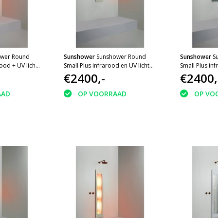
wer Round
Sunshower
Sunshower Round
Sunshower
S
ood + UV licht
Small Plus infrarood en UV licht
Small Plus inf
cm Sand White
inbouw 95x33x10cm Sand White
€2400,-
inbouw 95x3
€2400,
AAD
OP VOORRAAD
OP VO