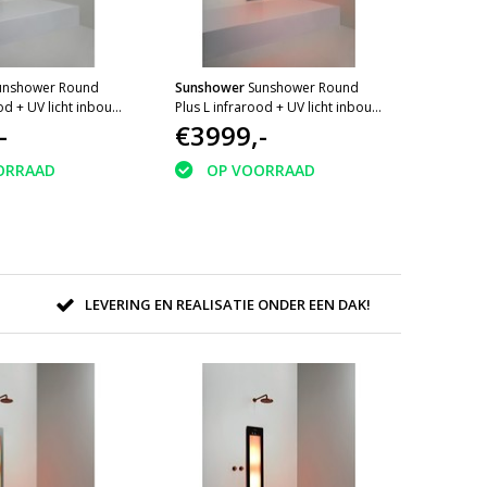
unshower Round
Sunshower
Sunshower Round
ood + UV licht inbouw
Plus L infrarood + UV licht inbouw
full body White
-
185x33x10cm full body Black
€3999,-
ORRAAD
OP VOORRAAD
LEVERING EN REALISATIE ONDER EEN DAK!