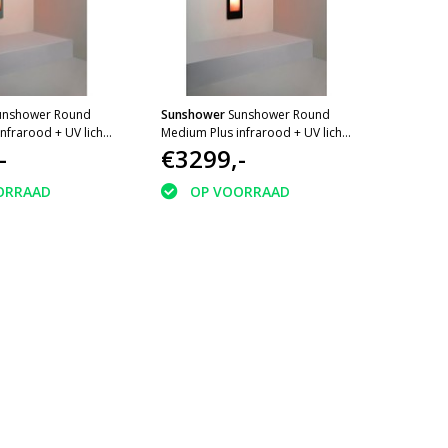
unshower Round
Sunshower
Sunshower Round
nfrarood + UV licht
Medium Plus infrarood + UV licht
33x10cm Organic
-
inbouw 140x33x10cm Black
€3299,-
ORRAAD
OP VOORRAAD