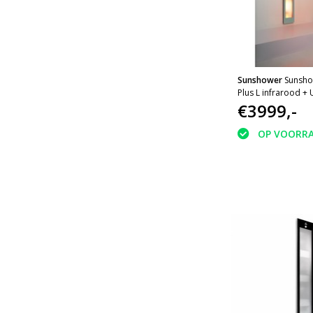
Sunshower
Sunsho
Plus L infrarood + 
185x33x10cm full 
€3999,-
Grey
OP VOORR