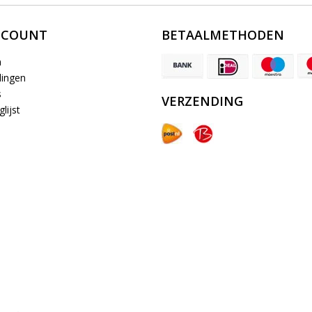
CCOUNT
BETAALMETHODEN
n
lingen
s
VERZENDING
lijst