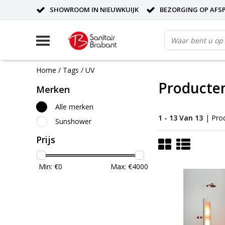
SHOWROOM IN NIEUWKUIJK
BEZORGING OP AFS
Home
/
Tags
/
UV
Producte
Merken
Alle merken
1 - 13 Van 13
| Pro
Sunshower
Prijs
Min: €
0
Max: €
4000