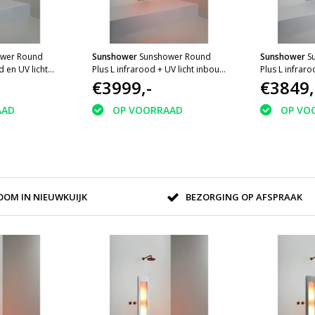
wer Round
Sunshower
Sunshower Round
Sunshower
S
d en UV licht
Plus L infrarood + UV licht inbouw
Plus L infrar
m White
185x33x10cm full body Sand
€3999,-
185x33x10cm 
€3849,
White
AAD
OP VOORRAAD
OP VO
OM IN NIEUWKUIJK
BEZORGING OP AFSPRAAK