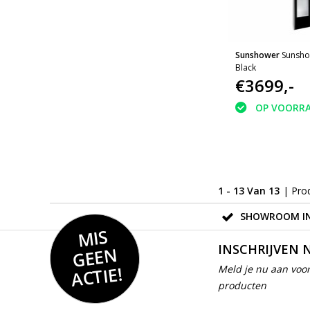
Sunshower
Sunsho
Black
€3699,-
OP VOORR
1 - 13 Van 13
| Pro
SHOWROOM IN
MIS
GEE
INSCHRIJVEN 
N
ACTIE!
Meld je nu aan voor
producten