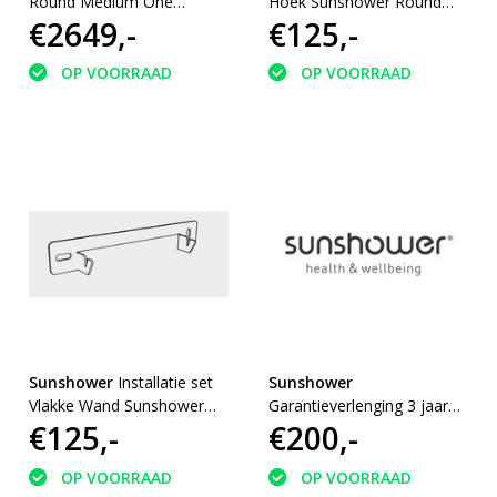
Round Medium One
Hoek Sunshower Round
€2649,-
€125,-
infrarood inbouw
One - Plus S/M/L
140x33x10cm Organic Grey
OP VOORRAAD
OP VOORRAAD
Sunshower
Installatie set
Sunshower
Vlakke Wand Sunshower
Garantieverlenging 3 jaar
€125,-
€200,-
Round One - Plus S/M/L
extra Sunshower Round
S/M/L One en Plus (5 jaar
totaal)
OP VOORRAAD
OP VOORRAAD