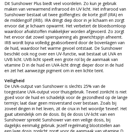
Dit Sunshower Plus biedt veel voordelen. Zo kun je gebruik
maken van verwarmend infrarood én UV licht. Het infrarood van
Sunshower bestaat uit twee golflengtes: de korte golf (IRA) en
de middengolf (IRB). IRA dringt diep door in je lichaam en zorgt
ervoor dat je lichaam opwarmt. Het verbetert de bloedsomloop
waardoor afvalstoffen makkelijker worden afgevoerd. Zo zorgt
het ervoor dat zowel spierspanning als gewrichtspijn afneemt.
IRB wordt bijna volledig geabsorbeerd door de bovenlagen van
de huid, waardoor het warme gevoel ontstaat. De Sunshower
beschikt ook nog over een UV-functie, wat bestaat uit UVA en
UVB licht. UVB-licht speelt een grote rol bij de aanmaak van
vitamine D in de huid en UVA-licht dringt dieper door in de huid
en zet het aanwezige pigment om in een lichte teint.
Veiligheid
De UVA-output van Sunshower is slechts 25% van de
toegestane UVA-output voor thuisgebruik. Teveel zonlicht is niet
goed voor de huid en schadelijk voor de gezondheid op de lange
termijn; laat daar geen misverstand over bestaan. Zoals bij
zoveel dingen in het leven, zit de crux in het woordje ‘teveel’. Het
gaat uiteindelijk om de dosis. Bij de dosis UV-licht van een
Sunshower spreekt Sunshower van een veilige dosis, bij
dagelijks eenmalig gebruik. Jezelf regelmatig blootstellen aan
een lage dosis zonlicht zorgt voor de aanmaak van vitamine D