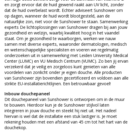
en zorgt ervoor dat de huid gewend raakt aan UV licht, zonder
dat de huid overbelast wordt. Echter adviseert Sunshower om
op dagen, wanneer de huid wordt blootgesteld, aan de
natuurlijke zon, niet voor de Sunshower te staan. Samenwerking
experts De lichtoplossingen van Sunshower dragen bij aan jouw
gezondheid en welzijn, waarbij kwaliteit hoog in het vaandel
staat. Om je gezondheid te waarborgen, werken we nauw
samen met diverse experts, waaronder dermatologen, medisch
en wetenschappelijke specialisten en voeren we regelmatig
onderzoeken uit in samenwerking met Leiden University Medical
Center (LUMC) en VU Medisch Centrum (VUMC). Zo ben jij ervan
verzekerd dat je veilig en zorgeloos kunt genieten van alle
voordelen van zonlicht onder je eigen douche. Alle producten
van Sunshower zijn bovendien gecertificeerd en voldoen aan alle
strikte EU-installatierichtlijnen. Een betrouwbaar gevoel!
Inbouw douchepaneel
Dit douchepaneel van Sunshower is ontworpen om in de muur
te bouwen. Hierdoor kun je de Sunshower stijlvol laten
integreren in jouw douche en steekt hij niet uit. Het nadeel
hiervan is wel dat de installatie een stuk lastiger is. Je moet
rekening houden met een afstand van 45 cm tot het hart van de
douchekop.