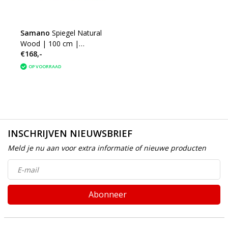
Samano
Spiegel Natural
Wood | 100 cm |
€168,-
eikenhout | zonder
verlichting
OP VOORRAAD
INSCHRIJVEN NIEUWSBRIEF
Meld je nu aan voor extra informatie of nieuwe producten
Abonneer