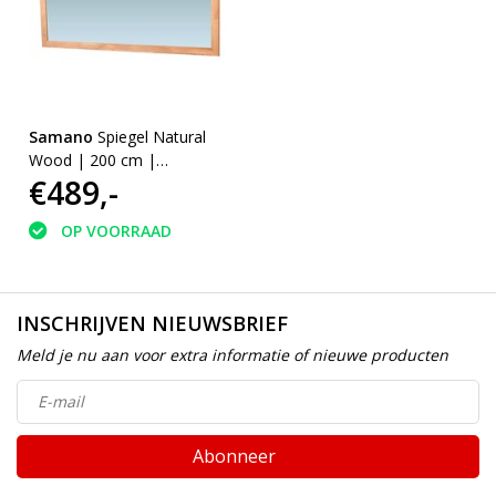
Samano
Spiegel Natural
Wood | 200 cm |
€489,-
eikenhout | zonder
verlichting
OP VOORRAAD
INSCHRIJVEN NIEUWSBRIEF
Meld je nu aan voor extra informatie of nieuwe producten
Abonneer