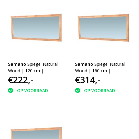
Samano
Spiegel Natural
Samano
Spiegel Natural
Wood | 120 cm |
Wood | 160 cm |
€222,-
€314,-
eikenhout | zonder
eikenhout | zonder
verlichting
verlichting
OP VOORRAAD
OP VOORRAAD