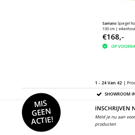
Samano
Spiegel N
100 cm | eikenhou
verlichting
€168,-
OP VOORR
1 - 24 Van 42
| Pro
SHOWROOM IN
MIS
GEE
INSCHRIJVEN 
N
ACTIE!
Meld je nu aan voor
producten