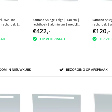
clusive Line
Samano
Spiegel Edge | 140 cm |
Samano
Spie
| rechthoek |
rechthoek | aluminium | met LED
rechthoek | 
D verlichting
verlichting
€422,-
verlichting
€120,-
AAD
OP VOORRAAD
OP VO
OM IN NIEUWKUIJK
BEZORGING OP AFSPRAAK