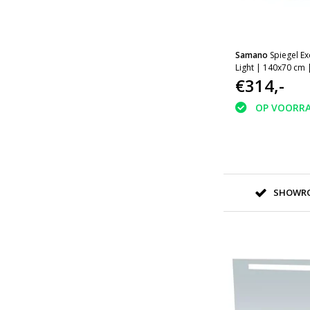
Samano
Spiegel Ex
Light | 140x70 cm 
aluminium | met LE
€314,-
OP VOORR
SHOWRO