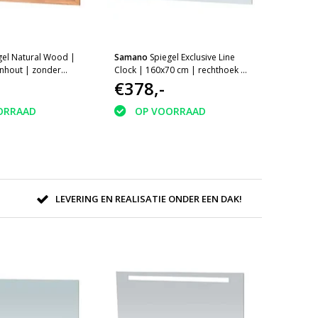
gel Natural Wood |
Samano
Spiegel Exclusive Line
enhout | zonder
Clock | 160x70 cm | rechthoek |
aluminium | met LED verlichting
€378,-
ORRAAD
OP VOORRAAD
LEVERING EN REALISATIE ONDER EEN DAK!