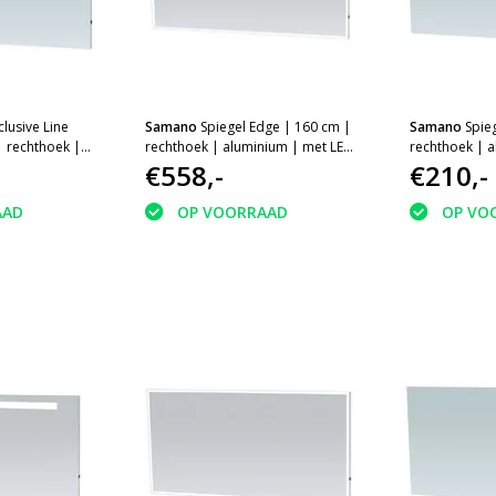
clusive Line
Samano
Spiegel Edge | 160 cm |
Samano
Spie
| rechthoek |
rechthoek | aluminium | met LED
rechthoek | 
D verlichting
verlichting
€558,-
verlichting
€210,-
AAD
OP VOORRAAD
OP VO