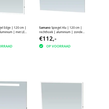
gel Edge | 120 cm |
Samano
Spiegel Alu | 120 cm |
aluminium | met LED
rechthoek | aluminium | zonder
verlichting
€112,-
ORRAAD
OP VOORRAAD