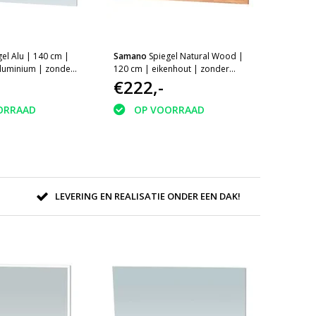
gel Alu | 140 cm |
Samano
Spiegel Natural Wood |
aluminium | zonder
120 cm | eikenhout | zonder
verlichting
€222,-
ORRAAD
OP VOORRAAD
LEVERING EN REALISATIE ONDER EEN DAK!