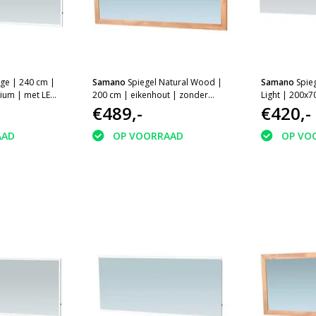
dge | 240 cm |
Samano
Spiegel Natural Wood |
Samano
Spieg
nium | met LED
200 cm | eikenhout | zonder
Light | 200x7
verlichting
€489,-
aluminium | m
€420,-
AAD
OP VOORRAAD
OP VO