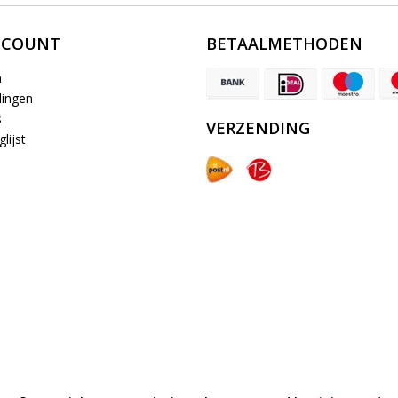
CCOUNT
BETAALMETHODEN
n
lingen
s
VERZENDING
lijst