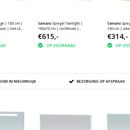
dge | 180 cm |
Samano
Spiegel Twinlight |
Samano
Spie
nium | met LED
180x70 cm | rechthoek |
160 cm | eik
aluminium | met LED verlichting
€615,-
verlichting
€314,-
AAD
OP VOORRAAD
OP VO
OM IN NIEUWKUIJK
BEZORGING OP AFSPRAAK