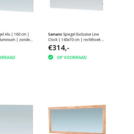
gel Alu | 160 cm |
Samano
Spiegel Exclusive Line
aluminium | zonder
Clock | 140x70 cm | rechthoek |
aluminium | met LED verlichting
€314,-
ORRAAD
OP VOORRAAD