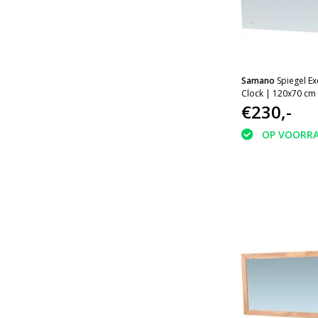
Samano
Spiegel Ex
Clock | 120x70 cm 
aluminium | met LE
€230,-
OP VOORR