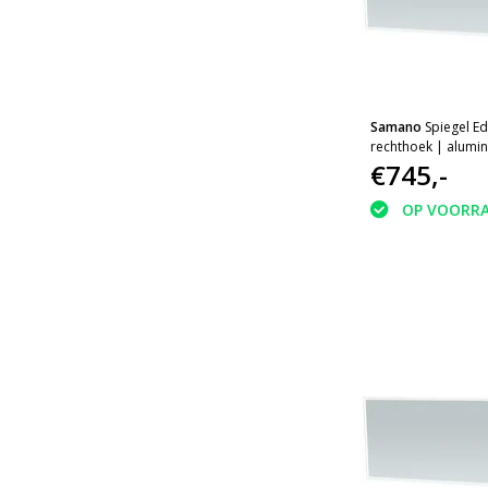
Samano
Spiegel E
rechthoek | alumi
verlichting
€745,-
OP VOORR