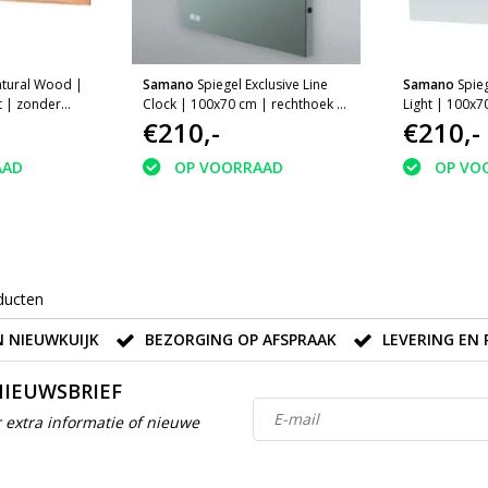
atural Wood |
Samano
Spiegel Exclusive Line
Samano
Spieg
t | zonder
Clock | 100x70 cm | rechthoek |
Light | 100x7
aluminium | met LED verlichting
€210,-
aluminium | m
€210,-
AAD
OP VOORRAAD
OP VO
ducten
 NIEUWKUIJK
BEZORGING OP AFSPRAAK
LEVERING EN 
NIEUWSBRIEF
 extra informatie of nieuwe