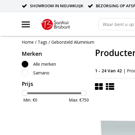
SHOWROOM IN NIEUWKUIJK
BEZORGING OP AFS
Home
/
Tags
/
Geborsteld Aluminium
Producte
Merken
Alle merken
1 - 24 Van 42
| Pro
Samano
Prijs
Min: €
0
Max: €
750