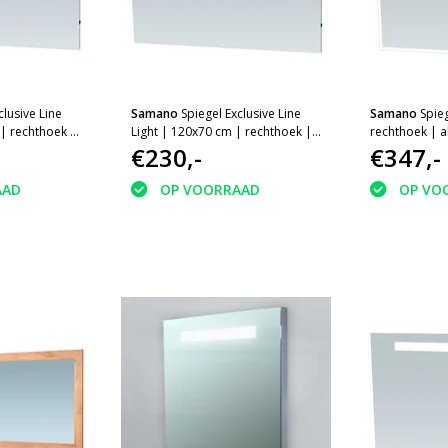
clusive Line
Samano
Spiegel Exclusive Line
Samano
Spie
| rechthoek |
Light | 120x70 cm | rechthoek |
rechthoek | 
D verlichting
aluminium | met LED verlichting
€230,-
verlichting
€347,-
AAD
OP VOORRAAD
OP VO