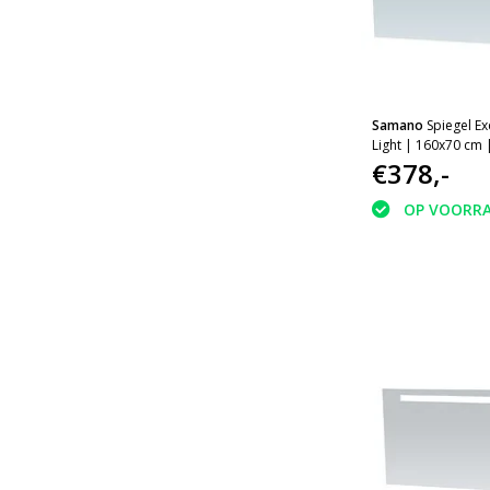
Samano
Spiegel Ex
Light | 160x70 cm 
aluminium | met LE
€378,-
OP VOORR