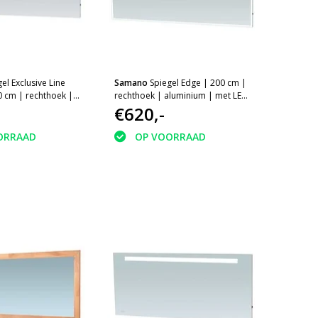
el Exclusive Line
Samano
Spiegel Edge | 200 cm |
0 cm | rechthoek |
rechthoek | aluminium | met LED
et LED verlichting
verlichting
€620,-
ORRAAD
OP VOORRAAD