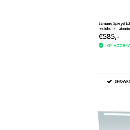
Samano
Spiegel E
rechthoek | alumi
verlichting
€585,-
OP VOORR
SHOWRO