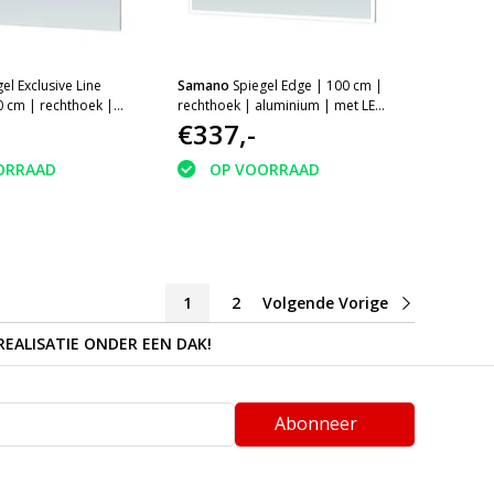
el Exclusive Line
Samano
Spiegel Edge | 100 cm |
0 cm | rechthoek |
rechthoek | aluminium | met LED
et LED verlichting
verlichting
€337,-
ORRAAD
OP VOORRAAD
1
2
Volgende Vorige
REALISATIE ONDER EEN DAK!
Abonneer