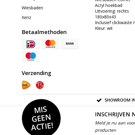
Acryl hoekbad
Wiesbaden
Uitvoering: rechts
180x80x43
Xenz
Inclusief clickwaste
Kleur: wit
Betaalmethoden
Verzending
SHOWROOM IN
MIS
GEE
INSCHRIJVEN 
N
ACTIE!
Meld je nu aan voor
producten