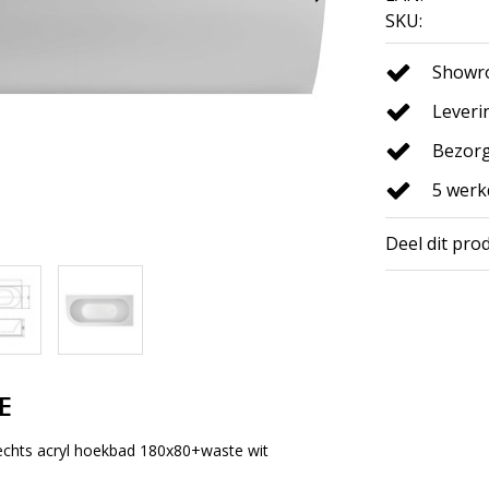
SKU:
Showro
Leveri
Bezorg
5 wer
Deel dit pro
E
echts acryl hoekbad 180x80+waste wit