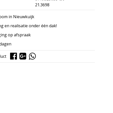
21.3698
om in Nieuwkuijk
ng en realisatie onder één dak!
ing op afspraak
kdagen
duct