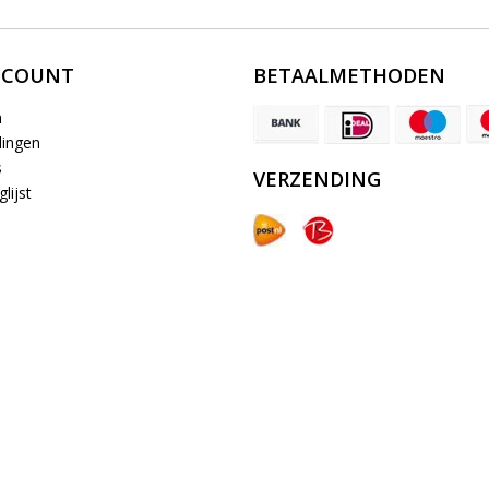
CCOUNT
BETAALMETHODEN
n
lingen
s
VERZENDING
lijst