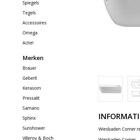
Spiegels
Tegels
Accessoires
Omega
Actie!
Merken
Brauer
Geberit
Kerasom
Pressalit
Samano
INFORMATI
Sphinx
Sunshower
Wiesbaden Corner r
Villeroy & Boch
Wiesbaden Corner