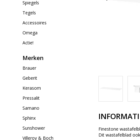
Spiegels
Tegels
Accessoires
Omega
Actie!
Merken
Brauer
Geberit
Kerasom
Pressalit
Samano
INFORMATI
Sphinx
Sunshower
Finestone wastafelb
Dit wastafelblad oo
Villeroy & Boch