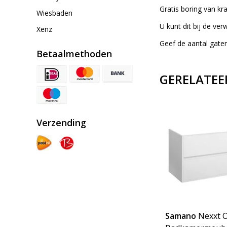
Gratis boring van kr
Wiesbaden
U kunt dit bij de ve
Xenz
Geef de aantal gaten
Betaalmethoden
GERELATEE
Verzending
d
Samano
Nexxt Hoge Kast
Samano
Nexxt 