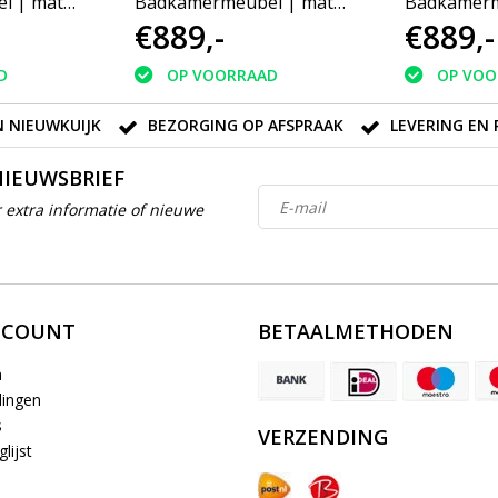
l | mat
Badkamermeubel | mat
Badkamerm
€889,-
€889,-
greeploos
wit | 120 cm | greeploos
wit | 120 
close|1
| 2 lades | softclose|2
| 4 lades |
D
OP VOORRAAD
OP VOO
sifonuitsparing
 NIEUWKUIJK
BEZORGING OP AFSPRAAK
LEVERING EN 
NIEUWSBRIEF
 extra informatie of nieuwe
CCOUNT
BETAALMETHODEN
n
lingen
s
VERZENDING
lijst