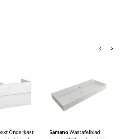
xxt Onderkast
Samano
Wastafelblad
Sama