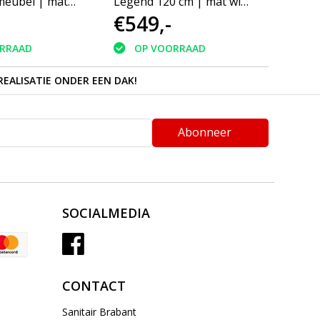
eubel | mat
Legend 120 cm | mat wit
Badka
€549,-
€40
cm | greeploos
| enkele spoelbak | geen
wit | 
 softclose
kraangaten
recht
RRAAD
OP VOORRAAD
O
greep
REALISATIE ONDER EEN DAK!
Abonneer
SOCIALMEDIA
CONTACT
Sanitair Brabant