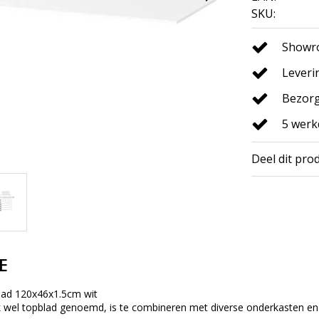
SKU:
Showro
Leveri
Bezorg
5 wer
Deel dit pro
E
lad 120x46x1.5cm wit
k wel topblad genoemd, is te combineren met diverse onderkasten 