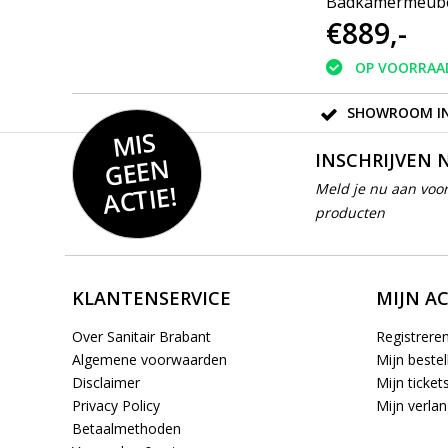
wit
Badkamermeubel | mat
Badkamermeube
€401,-
€889,-
2
wit | 120 cm |
wit | 120 cm | 
linksdraaiend |
| 2 lades | soft
OP VOORRAAD
OP VOORRAA
greeploos | 2 deuren
sifonuitsparing
SHOWROOM IN
MIS
GEE
INSCHRIJVEN 
N
ACTIE!
Meld je nu aan voor
producten
KLANTENSERVICE
MIJN A
Over Sanitair Brabant
Registrere
Algemene voorwaarden
Mijn bestel
Disclaimer
Mijn ticket
Privacy Policy
Mijn verlang
Betaalmethoden