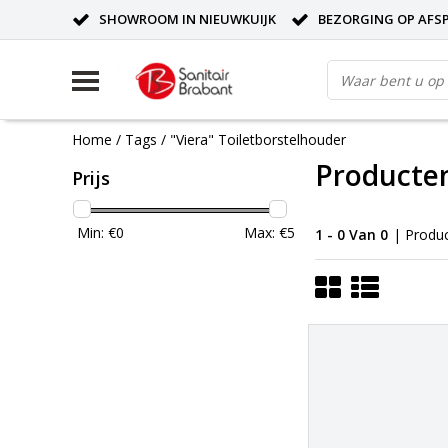
SHOWROOM IN NIEUWKUIJK
BEZORGING OP AFS
Home
/
Tags
/
"Viera" Toiletborstelhouder
Producten
Prijs
Min: €
0
Max: €
5
1 - 0 Van 0
| Produ