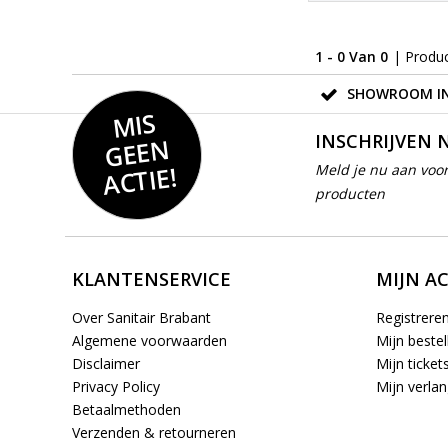
1 - 0 Van 0
| Produ
SHOWROOM IN
MIS
GEE
INSCHRIJVEN 
N
ACTIE!
Meld je nu aan voor
producten
KLANTENSERVICE
MIJN A
Over Sanitair Brabant
Registrere
Algemene voorwaarden
Mijn bestel
Disclaimer
Mijn ticket
Privacy Policy
Mijn verlang
Betaalmethoden
Verzenden & retourneren