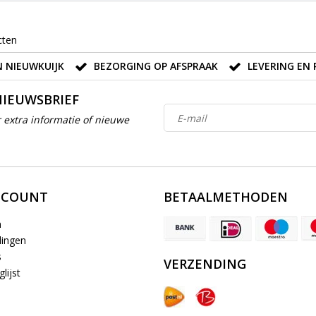
cten
 NIEUWKUIJK
BEZORGING OP AFSPRAAK
LEVERING EN 
NIEUWSBRIEF
 extra informatie of nieuwe
CCOUNT
BETAALMETHODEN
n
lingen
s
VERZENDING
lijst