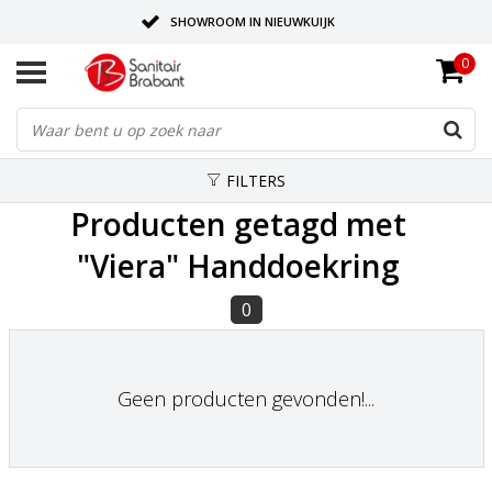
SHOWROOM IN NIEUWKUIJK
0
BEZORGING OP AFSPRAAK
LEVERING EN REALISATIE ONDER EEN DAK!
FILTERS
Producten getagd met
"Viera" Handdoekring
0
Geen producten gevonden!...