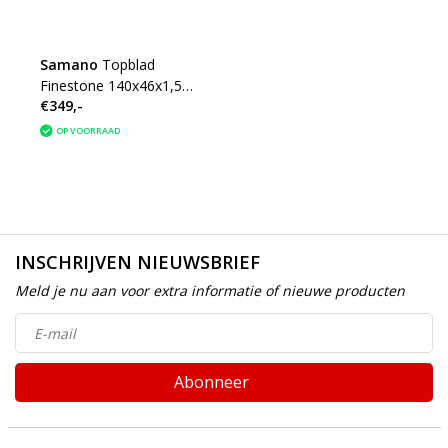
Samano
Topblad
Finestone 140x46x1,5
€349,-
cm wit
OP VOORRAAD
INSCHRIJVEN NIEUWSBRIEF
Meld je nu aan voor extra informatie of nieuwe producten
Abonneer