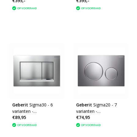
€395,-
€395,-
Betonlook | Kraangat
zwart | Kraangat rechts
links | 356x203x159mm
| 356x203x159mm
OP VOORRAAD
OP VOORRAAD
Geberit
Sigma30 - 6
Geberit
Sigma20 - 7
varianten -
varianten -
€89,95
€74,95
Bedieningsplaat
Bedieningsplaat
OP VOORRAAD
OP VOORRAAD