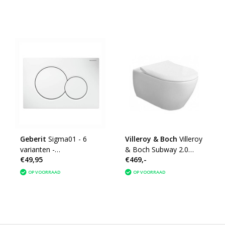
Geberit
Sigma01 - 6
Villeroy & Boch
Villeroy
varianten -
& Boch Subway 2.0
€49,95
€469,-
Bedieningsplaat
wandcloset Wit
OP VOORRAAD
OP VOORRAAD