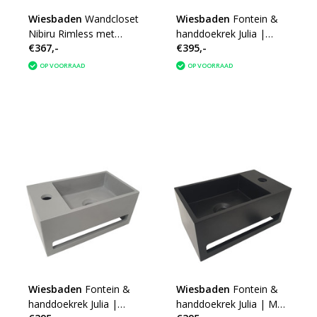
Wiesbaden
Wandcloset
Wiesbaden
Fontein &
Nibiru Rimless met
handdoekrek Julia |
€367,-
€395,-
Softclose Zitting 48 cm
Betonlook | Kraangat
Mat Zwart
rechts |
OP VOORRAAD
OP VOORRAAD
356x203x159mm
Wiesbaden
Fontein &
Wiesbaden
Fontein &
handdoekrek Julia |
handdoekrek Julia | Mat