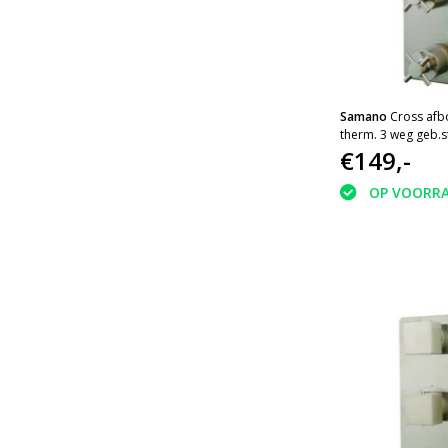
Samano
Cross afb
therm. 3 weg geb.s
Wiesbaden
€149,-
OP VOORR