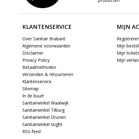
producten
KLANTENSERVICE
MIJN A
Over Sanitair Brabant
Registrere
Algemene voorwaarden
Mijn bestel
Disclaimer
Mijn ticket
Privacy Policy
Mijn verlang
Betaalmethoden
Verzenden & retourneren
Klantenservice
Sitemap
In de buurt
Sanitairwinkel Waalwijk
Sanitairwinkel Tilburg
Sanitairwinkel Drunen
Sanitairwinkel Vught
RSS-feed