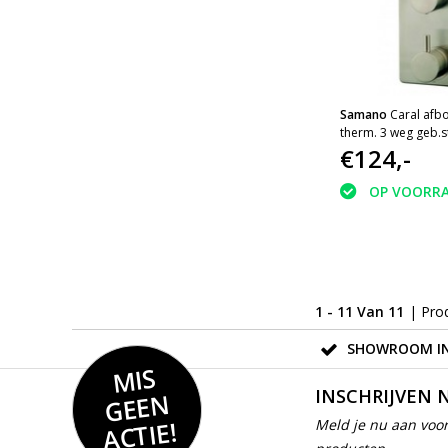
Samano
Caral afb
therm. 3 weg geb.s
Wiesbaden
€124,-
OP VOORR
1 - 11 Van 11
| Pro
SHOWROOM IN
MIS
GEE
INSCHRIJVEN 
N
ACTIE!
Meld je nu aan voor