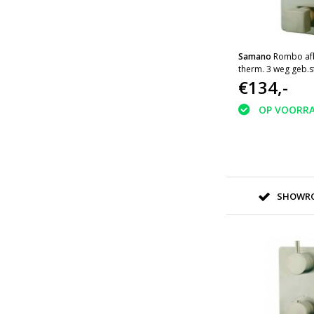
Samano
Rombo af
therm. 3 weg geb.s
Wiesbaden
€134,-
OP VOORR
SHOWRO