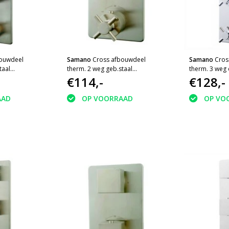
ouwdeel
Samano
Cross afbouwdeel
Samano
Cros
taal
therm. 2 weg geb.staal
therm. 3 weg
Wiesbaden
€114,-
€128,-
AAD
OP VOORRAAD
OP VO