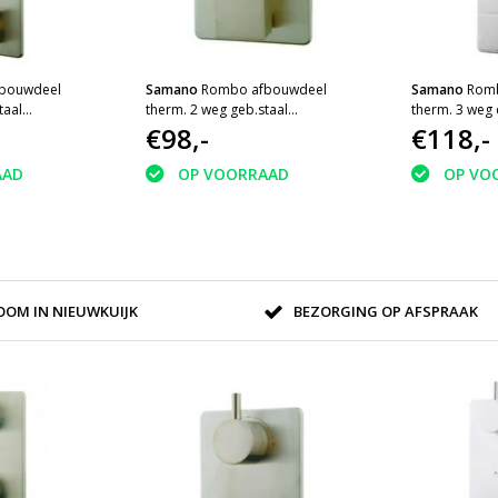
bouwdeel
Samano
Rombo afbouwdeel
Samano
Rom
taal
therm. 2 weg geb.staal
therm. 3 weg
Wiesbaden
€98,-
€118,-
AAD
OP VOORRAAD
OP VO
OM IN NIEUWKUIJK
BEZORGING OP AFSPRAAK