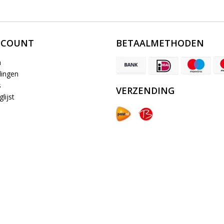
CCOUNT
BETAALMETHODEN
n
lingen
s
VERZENDING
lijst