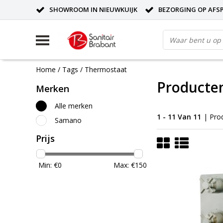
SHOWROOM IN NIEUWKUIJK
BEZORGING OP AFS
Home
/
Tags
/
Thermostaat
Producte
Merken
Alle merken
1 - 11 Van 11
| Pro
Samano
Prijs
Min: €
0
Max: €
150