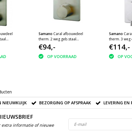
ouwdeel
Samano
Caral afbouwdeel
Samano
Cara
taal
therm. 2 weg geb.staal
therm. 3 weg
Wiesbaden
€94,-
€114,-
AAD
OP VOORRAAD
OP VO
ducten
 NIEUWKUIJK
BEZORGING OP AFSPRAAK
LEVERING EN 
NIEUWSBRIEF
 extra informatie of nieuwe