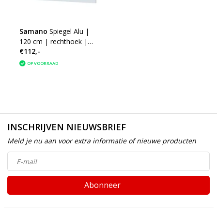
Samano
Spiegel Alu |
120 cm | rechthoek |
€112,-
aluminium | zonder
verlichting
OP VOORRAAD
INSCHRIJVEN NIEUWSBRIEF
Meld je nu aan voor extra informatie of nieuwe producten
Abonneer