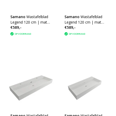
Samano
Wastafelblad
Samano
Wastafelblad
Legend 120 cm | mat
Legend 120 cm | mat
€589,-
€589,-
wit | dubbele spoelbak |
wit | dubbele spoelbak |
geen kraangaten
2 kraangaten
OP VOORRAAD
OP VOORRAAD
Samano
Wastafelblad
Samano
Wastafelblad