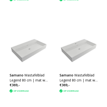
Samano
Wastafelblad
Samano
Wastafelblad
Legend 80 cm | mat wit
Legend 80 cm | mat wit
€369,-
€369,-
| enkele spoelbak |
| enkele spoelbak | 1
geen kraangaten
kraangat
OP VOORRAAD
OP VOORRAAD