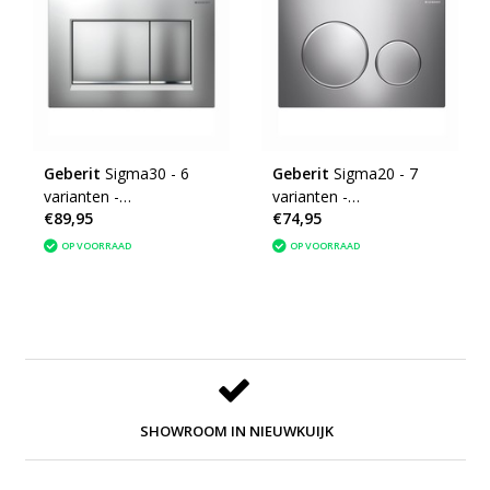
Geberit
Sigma30 - 6
Geberit
Sigma20 - 7
varianten -
varianten -
€89,95
€74,95
Bedieningsplaat
Bedieningsplaat
OP VOORRAAD
OP VOORRAAD
SHOWROOM IN NIEUWKUIJK