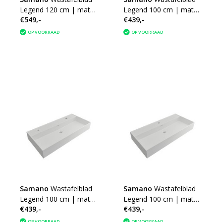
Legend 120 cm | mat
Legend 100 cm | mat
€549,-
€439,-
wit | enkele spoelbak |
wit | enkele spoelbak |
2 kraangaten
geen kraangaten
OP VOORRAAD
OP VOORRAAD
Samano
Wastafelblad
Samano
Wastafelblad
Legend 100 cm | mat
Legend 100 cm | mat
€439,-
€439,-
wit | enkele spoelbak |
wit | enkele spoelbak |
2 kraangaten
1 kraangat
OP VOORRAAD
OP VOORRAAD