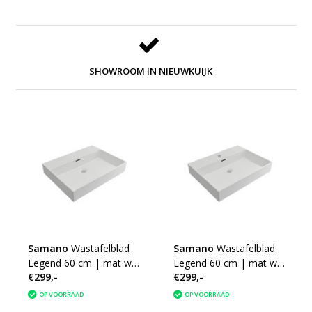
SHOWROOM IN NIEUWKUIJK
Samano
Wastafelblad
Samano
Wastafelblad
Legend 60 cm | mat wit
Legend 60 cm | mat wit
€299,-
€299,-
| enkele spoelbak |
| enkele spoelbak | 1
geen kraangaten
kraangat
OP VOORRAAD
OP VOORRAAD