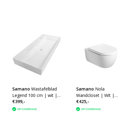
Samano
Wastafelblad
Samano
Nola
Legend 100 cm | wit | 2
Wandcloset | Wit |
€399,-
€425,-
kraangaten
Softclose | Quick
Release | Diepspoel |
OP VOORRAAD
OP VOORRAAD
Rimless