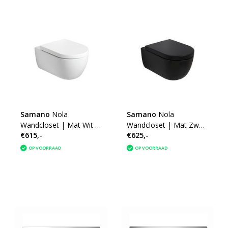
Samano
Nola
Samano
Nola
Wandcloset | Mat Wit |
Wandcloset | Mat Zwart
€615,-
€625,-
Softclose | Quick
| Softclose | Quick
Release | Diepspoel |
Release | Diepspoel |
OP VOORRAAD
OP VOORRAAD
Rimless
Rimless