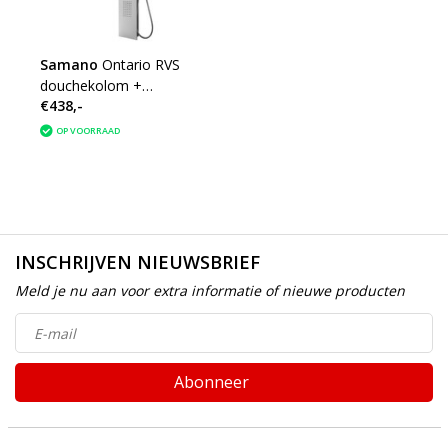
Samano
Ontario RVS
douchekolom +
€438,-
therm.kr. 1500x220
Wiesbaden
OP VOORRAAD
INSCHRIJVEN NIEUWSBRIEF
Meld je nu aan voor extra informatie of nieuwe producten
Abonneer