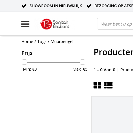
SHOWROOM IN NIEUWKUIJK
BEZORGING OP AFS
Home
/
Tags
/
Muurbeugel
Producte
Prijs
Min: €
0
Max: €
5
1 - 0 Van 0
| Produ