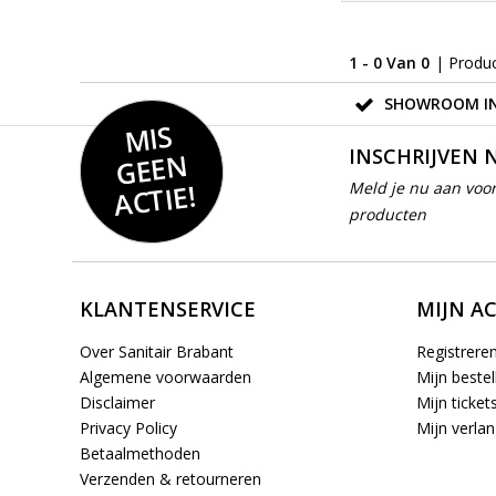
1 - 0 Van 0
| Produ
SHOWROOM IN
MIS
GEE
INSCHRIJVEN 
N
ACTIE!
Meld je nu aan voor
producten
KLANTENSERVICE
MIJN A
Over Sanitair Brabant
Registrere
Algemene voorwaarden
Mijn bestel
Disclaimer
Mijn ticket
Privacy Policy
Mijn verlang
Betaalmethoden
Verzenden & retourneren