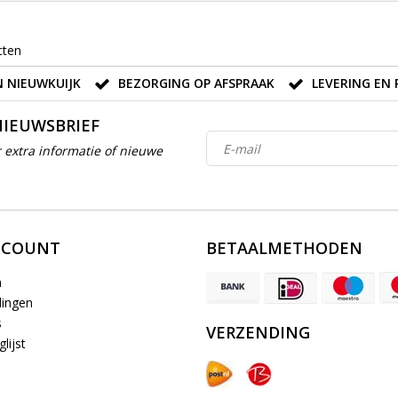
cten
 NIEUWKUIJK
BEZORGING OP AFSPRAAK
LEVERING EN 
NIEUWSBRIEF
 extra informatie of nieuwe
CCOUNT
BETAALMETHODEN
n
lingen
s
VERZENDING
lijst