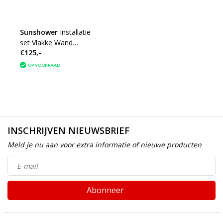
Sunshower
Installatie
set Vlakke Wand
€125,-
Sunshower Round One -
Plus S/M/L
OP VOORRAAD
INSCHRIJVEN NIEUWSBRIEF
Meld je nu aan voor extra informatie of nieuwe producten
Abonneer