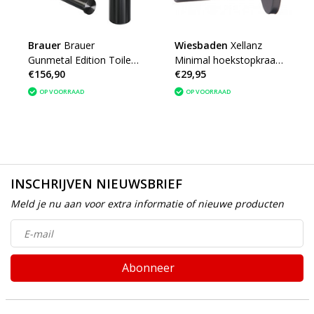
Brauer
Brauer
Wiesbaden
Xellanz
Gunmetal Edition Toilet
Minimal hoekstopkraan
€156,90
€29,95
Accessoireset 3-delig
1/2" x 3/8" of knel 10
gunmetal geborsteld
mm gunmetal
OP VOORRAAD
OP VOORRAAD
PVD
INSCHRIJVEN NIEUWSBRIEF
Meld je nu aan voor extra informatie of nieuwe producten
Abonneer