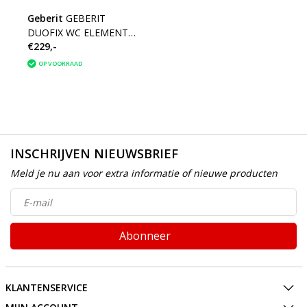
Geberit
GEBERIT
DUOFIX WC ELEMENT
€229,-
MET RESERVOIR UP320
112CM HOOG
OP VOORRAAD
INSCHRIJVEN NIEUWSBRIEF
Meld je nu aan voor extra informatie of nieuwe producten
Abonneer
KLANTENSERVICE