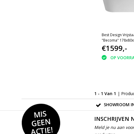
Best Design Vrijst
"Becoma" 178x80
€1599,-
OP VOORR
1 - 1 Van 1
| Produ
SHOWROOM IN
MIS
GEE
INSCHRIJVEN 
N
ACTIE!
Meld je nu aan voor