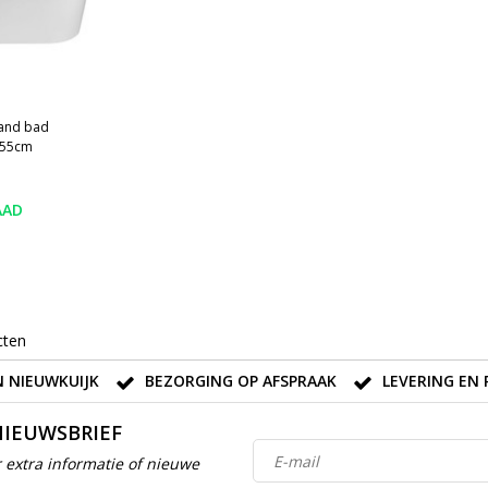
aand bad
x55cm
AAD
cten
 NIEUWKUIJK
BEZORGING OP AFSPRAAK
LEVERING EN 
NIEUWSBRIEF
 extra informatie of nieuwe