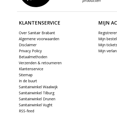
producten
KLANTENSERVICE
MIJN A
Over Sanitair Brabant
Registrere
Algemene voorwaarden
Mijn bestel
Disclaimer
Mijn ticket
Privacy Policy
Mijn verlang
Betaalmethoden
Verzenden & retourneren
Klantenservice
Sitemap
In de buurt
Sanitairwinkel Waalwijk
Sanitairwinkel Tilburg
Sanitairwinkel Drunen
Sanitairwinkel Vught
RSS-feed