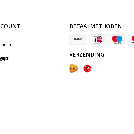
CCOUNT
BETAALMETHODEN
n
lingen
s
VERZENDING
lijst