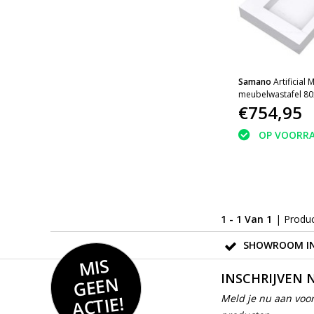
Samano
Artificial 
meubelwastafel 8
zonder overloop 1
€754,95
Midden zonder kra
Composiet Calacat
OP VOORR
1 - 1 Van 1
| Produ
SHOWROOM IN
MIS
GEE
INSCHRIJVEN 
N
ACTIE!
Meld je nu aan voor