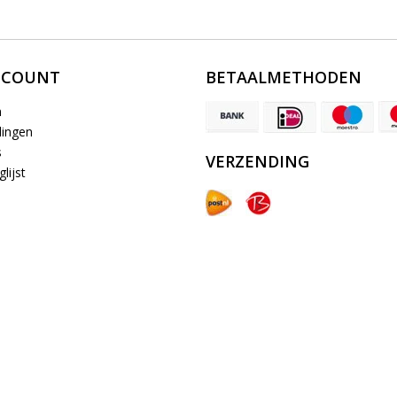
CCOUNT
BETAALMETHODEN
n
lingen
s
VERZENDING
lijst