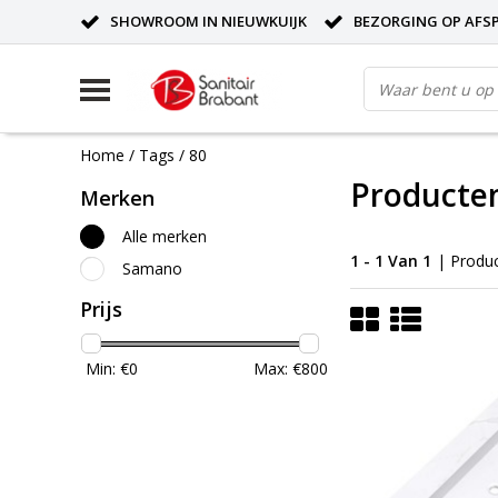
SHOWROOM IN NIEUWKUIJK
BEZORGING OP AFS
Home
/
Tags
/
80
Producte
Merken
Alle merken
1 - 1 Van 1
| Produ
Samano
Prijs
Min: €
0
Max: €
800