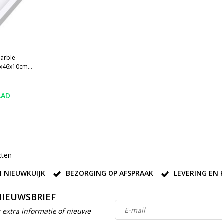
Marble
0x46x10cm
 wasbak
angat
ta Gold
AAD
cten
 NIEUWKUIJK
BEZORGING OP AFSPRAAK
LEVERING EN 
NIEUWSBRIEF
 extra informatie of nieuwe