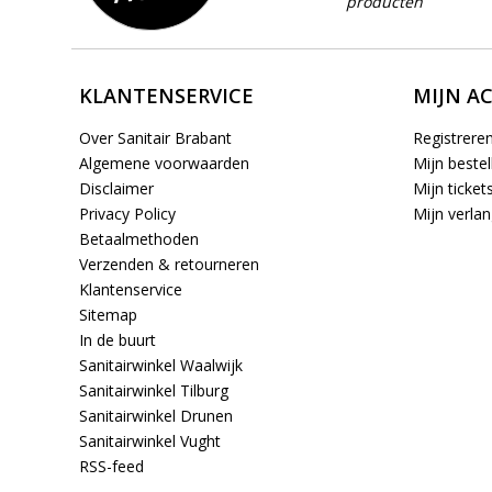
producten
KLANTENSERVICE
MIJN A
Over Sanitair Brabant
Registrere
Algemene voorwaarden
Mijn bestel
Disclaimer
Mijn ticket
Privacy Policy
Mijn verlang
Betaalmethoden
Verzenden & retourneren
Klantenservice
Sitemap
In de buurt
Sanitairwinkel Waalwijk
Sanitairwinkel Tilburg
Sanitairwinkel Drunen
Sanitairwinkel Vught
RSS-feed