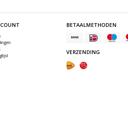
CCOUNT
BETAALMETHODEN
n
lingen
s
VERZENDING
lijst