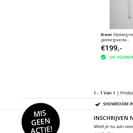
Brauer
Glijstang m
geintergreerde
wandaansluitbocht
€199,-
OP VOORR
1 - 1 Van 1
| Produ
SHOWROOM IN
MIS
GEE
INSCHRIJVEN 
N
ACTIE!
Meld je nu aan voor