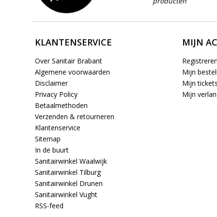
producten
KLANTENSERVICE
MIJN A
Over Sanitair Brabant
Registrere
Algemene voorwaarden
Mijn bestel
Disclaimer
Mijn ticket
Privacy Policy
Mijn verlang
Betaalmethoden
Verzenden & retourneren
Klantenservice
Sitemap
In de buurt
Sanitairwinkel Waalwijk
Sanitairwinkel Tilburg
Sanitairwinkel Drunen
Sanitairwinkel Vught
RSS-feed