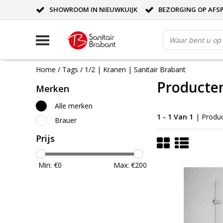
SHOWROOM IN NIEUWKUIJK
BEZORGING OP AFS
Home
/
Tags
/
1/2 | Kranen | Sanitair Brabant
Producten
Merken
Alle merken
1 - 1 Van 1
| Produ
Brauer
Prijs
Min: €
0
Max: €
200