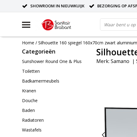
SHOWROOM IN NIEUWKUIJK
BEZORGING OP AFS
Home
/
Silhouette 160 spiegel 160x70cm zwart aluminiu
Silhouett
Categorieën
Merk:
Samano
|
Sunshower Round One & Plus
Toiletten
Badkamermeubels
Kranen
Douche
Baden
Radiatoren
Wastafels