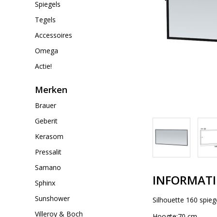
Spiegels
Tegels
Accessoires
Omega
Actie!
Merken
Brauer
Geberit
Kerasom
Pressalit
Samano
INFORMATI
Sphinx
Sunshower
Silhouette 160 spieg
Villeroy & Boch
Hoogte:70 cm