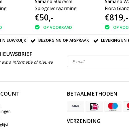
m
Samano
50x75cm
Samano
Wa
ing
Spiegelverwarming
Fiora Glan
€50,-
€819,-
160cm | du
spoelbak |
D
OP VOORRAAD
OP VOO
 NIEUWKUIJK
BEZORGING OP AFSPRAAK
LEVERING EN 
NIEUWSBRIEF
 extra informatie of nieuwe
CCOUNT
BETAALMETHODEN
n
lingen
s
VERZENDING
lijst