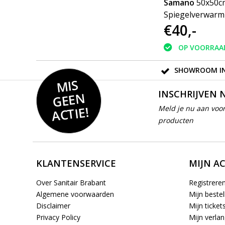
Samano
Samano
50x50c
Opbouwverlichting LED
Spiegelverwarm
€79,-
€40,-
30cm voor spiegel
aluminium mat zwart
OP VOORRAAD
OP VOORRAA
SHOWROOM IN
MIS
GEE
INSCHRIJVEN 
N
ACTIE!
Meld je nu aan voor
producten
KLANTENSERVICE
MIJN A
Over Sanitair Brabant
Registrere
Algemene voorwaarden
Mijn bestel
Disclaimer
Mijn ticket
Privacy Policy
Mijn verlang