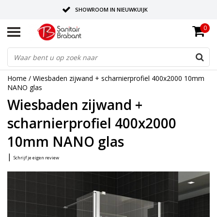
SHOWROOM IN NIEUWKUIJK
0
BEZORGING OP AFSPRAAK
LEVERING EN REALISATIE ONDER EEN DAK!
Home
/
Wiesbaden zijwand + scharnierprofiel 400x2000 10mm
NANO glas
Wiesbaden zijwand +
scharnierprofiel 400x2000
10mm NANO glas
|
Schrijf je eigen review