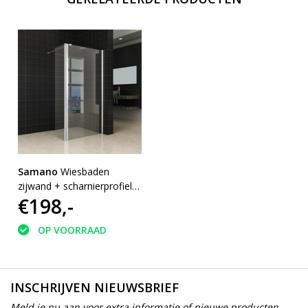
Samano
Wiesbaden
zijwand + scharnierprofiel
€198,-
300x2000 10mm NANO
glas
OP VOORRAAD
INSCHRIJVEN NIEUWSBRIEF
Meld je nu aan voor extra informatie of nieuwe producten