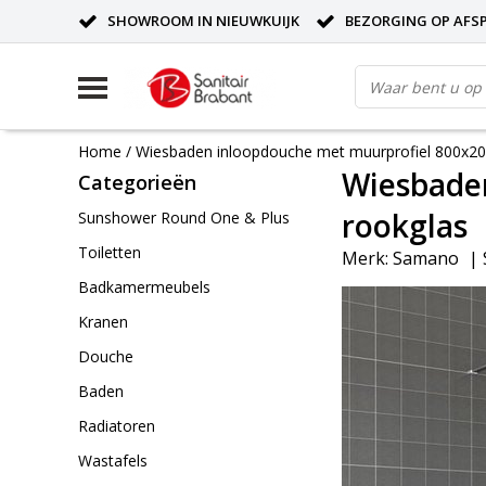
SHOWROOM IN NIEUWKUIJK
BEZORGING OP AFS
Home
/
Wiesbaden inloopdouche met muurprofiel 800x
Wiesbade
Categorieën
rookglas
Sunshower Round One & Plus
Toiletten
Merk:
Samano
|
Badkamermeubels
Kranen
Douche
Baden
Radiatoren
Wastafels