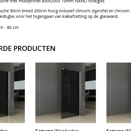
ouche met muurprofiel 800x2000 10mm NANO rookglas
ouche 80cm breed 200cm hoog inclusief chroom zijprofiel en chroom 
dsglas voor het tegengaan van kalkafzetting op de glaswand.
cm - 80 cm
RDE PRODUCTEN