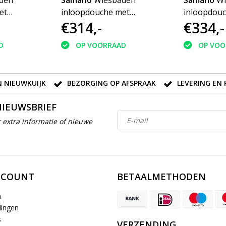
den
Samano
Wiesbaden
Samano
Wi
et
inloopdouche met
inloopdou
€314,-
€334,-
0x2000
muurprofiel 1000x2000
muurprofie
kglas
10mm NANO rookglas
10mm NANO
D
OP VOORRAAD
OP VOO
 NIEUWKUIJK
BEZORGING OP AFSPRAAK
LEVERING EN 
NIEUWSBRIEF
 extra informatie of nieuwe
CCOUNT
BETAALMETHODEN
n
lingen
s
VERZENDING