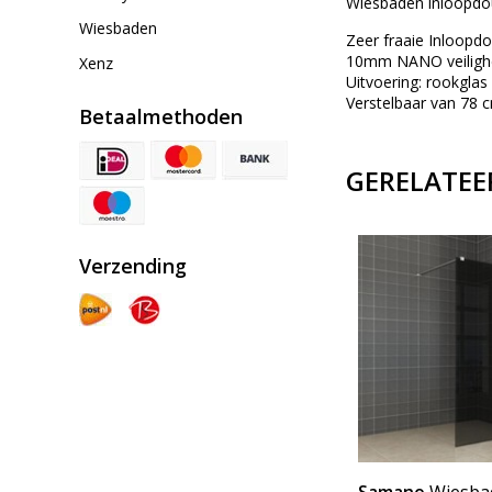
Wiesbaden inloopd
Wiesbaden
Zeer fraaie Inloopd
10mm NANO veilighei
Xenz
Uitvoering: rookglas
Verstelbaar van 78 
Betaalmethoden
GERELATEE
Verzending