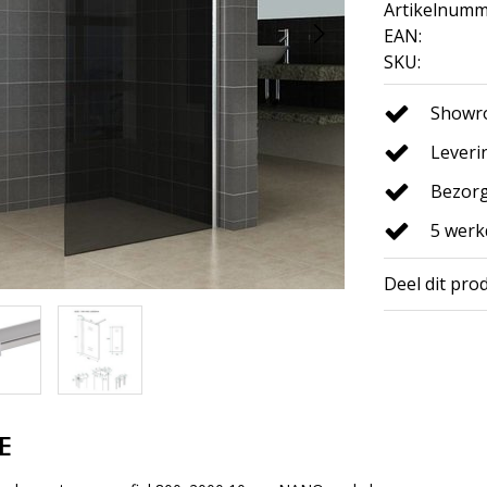
Artikelnumm
EAN:
SKU:
Showro
Leveri
Bezorg
5 wer
Deel dit pro
E