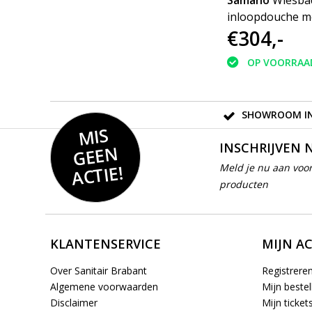
Samano
Wiesba
inloopdouche m
€304,-
muurprofiel 90
10mm NANO roo
OP VOORRAA
SHOWROOM IN
MIS
GEE
INSCHRIJVEN 
N
ACTIE!
Meld je nu aan voor
producten
KLANTENSERVICE
MIJN A
Over Sanitair Brabant
Registrere
Algemene voorwaarden
Mijn bestel
Disclaimer
Mijn ticket