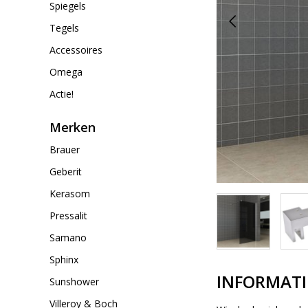
Spiegels
Tegels
Accessoires
Omega
Actie!
Merken
Brauer
Geberit
Kerasom
Pressalit
Samano
Sphinx
INFORMATI
Sunshower
Villeroy & Boch