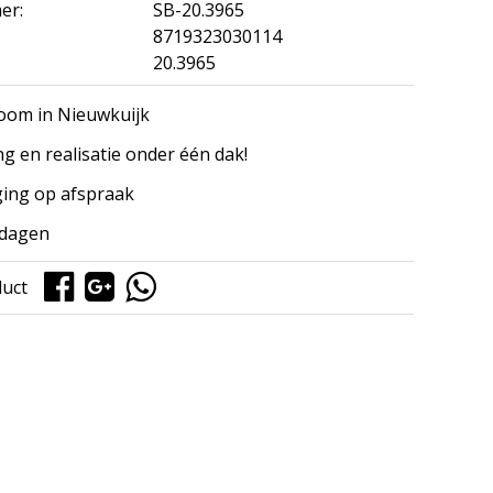
er:
SB-20.3965
8719323030114
20.3965
om in Nieuwkuijk
ng en realisatie onder één dak!
ing op afspraak
kdagen
duct