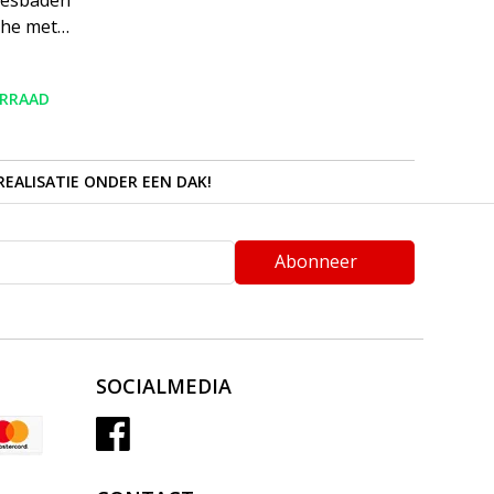
esbaden
che met
l 1200x2000
 rookglas
RRAAD
REALISATIE ONDER EEN DAK!
Abonneer
SOCIALMEDIA