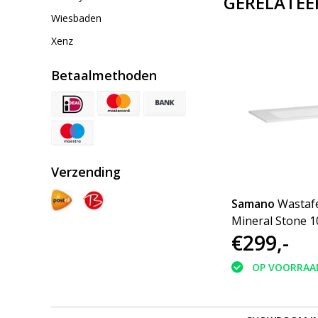
GERELATEE
Wiesbaden
Xenz
Betaalmethoden
Verzending
Samano
Wastafe
Mineral Stone 10
€299,-
OP VOORRAA