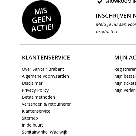
SHOWROOM IN
MIS
GEE
INSCHRIJVEN 
N
ACTIE!
Meld je nu aan voor
producten
KLANTENSERVICE
MIJN A
Over Sanitair Brabant
Registrere
Algemene voorwaarden
Mijn bestel
Disclaimer
Mijn ticket
Privacy Policy
Mijn verlang
Betaalmethoden
Verzenden & retourneren
Klantenservice
Sitemap
In de buurt
Sanitairwinkel Waalwijk