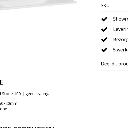
SKU:
Showro
Leveri
Bezorg
5 wer
Deel dit pro
E
l Stone 100 | geen kraangat
460x20mm
tone