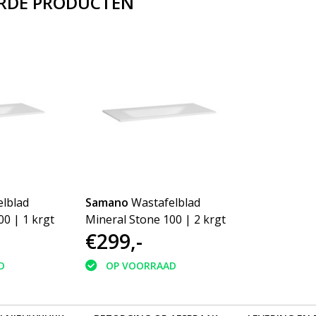
RDE PRODUCTEN
lblad
Samano
Wastafelblad
0 | 1 krgt
Mineral Stone 100 | 2 krgt
€299,-
D
OP VOORRAAD