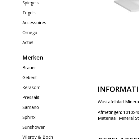
Spiegels
Tegels
Accessoires
Omega
Actie!
Merken
Brauer
Geberit
INFORMATI
Kerasom
Pressalit
Wastafelblad Minera
Samano
Afmetingen: 1010x
Sphinx
Materiaal: Mineral S
Sunshower
Villeroy & Boch