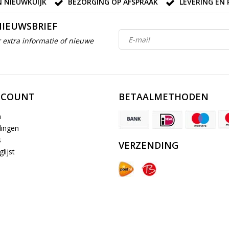
 NIEUWKUIJK
BEZORGING OP AFSPRAAK
LEVERING EN 
NIEUWSBRIEF
 extra informatie of nieuwe
CCOUNT
BETAALMETHODEN
n
lingen
s
VERZENDING
lijst