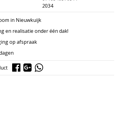
2034
om in Nieuwkuijk
ng en realisatie onder één dak!
ing op afspraak
kdagen
duct