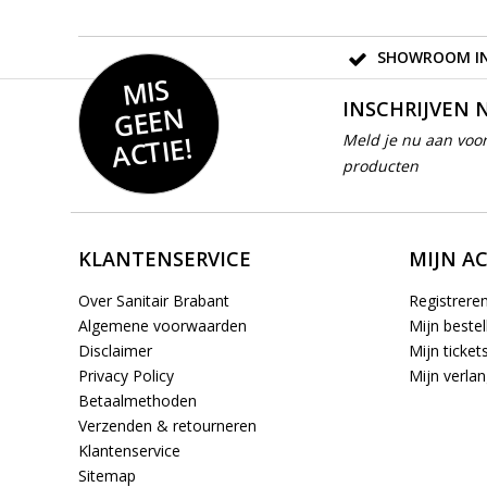
SHOWROOM IN
MIS
GEE
INSCHRIJVEN 
N
ACTIE!
Meld je nu aan voor
producten
KLANTENSERVICE
MIJN A
Over Sanitair Brabant
Registrere
Algemene voorwaarden
Mijn bestel
Disclaimer
Mijn ticket
Privacy Policy
Mijn verlang
Betaalmethoden
Verzenden & retourneren
Klantenservice
Sitemap