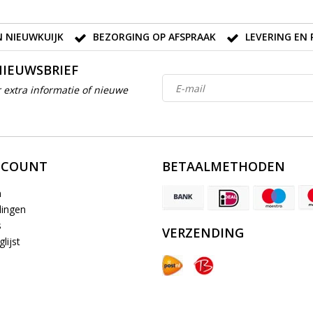
 NIEUWKUIJK
BEZORGING OP AFSPRAAK
LEVERING EN 
NIEUWSBRIEF
 extra informatie of nieuwe
CCOUNT
BETAALMETHODEN
n
lingen
s
VERZENDING
lijst