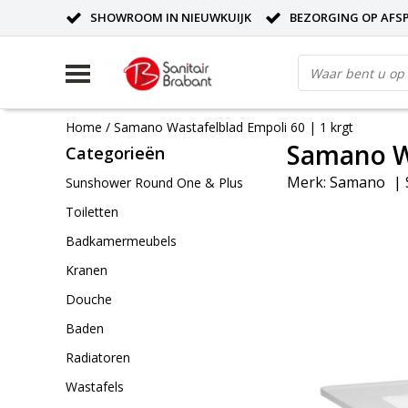
SHOWROOM IN NIEUWKUIJK
BEZORGING OP AFS
Home
/
Samano Wastafelblad Empoli 60 | 1 krgt
Samano Wa
Categorieën
Merk:
Samano
|
Sunshower Round One & Plus
Toiletten
Badkamermeubels
Kranen
Douche
Baden
Radiatoren
Wastafels