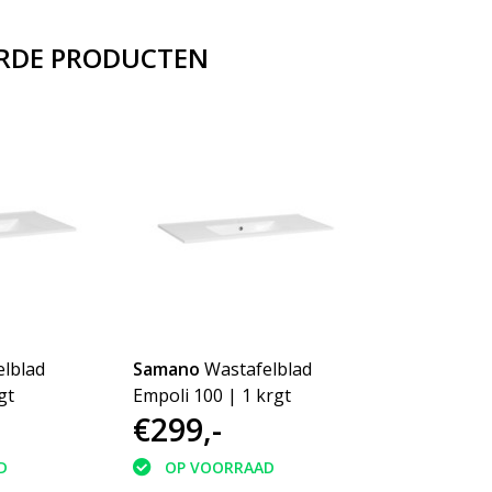
RDE PRODUCTEN
lblad
Samano
Wastafelblad
gt
Empoli 100 | 1 krgt
€299,-
D
OP VOORRAAD