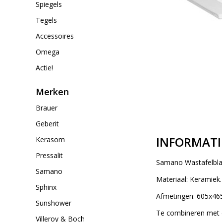
Spiegels
Tegels
Accessoires
Omega
Actie!
Merken
Brauer
Geberit
INFORMATI
Kerasom
Pressalit
Samano Wastafelbla
Samano
Materiaal: Keramiek.
Sphinx
Afmetingen: 605x4
Sunshower
Te combineren met 
Villeroy & Boch