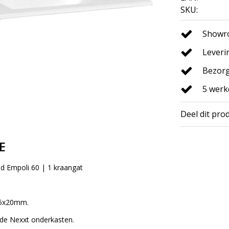
SKU:
Showro
Leveri
Bezorg
5 wer
Deel dit pro
E
d Empoli 60 | 1 kraangat
65x20mm.
de Nexxt onderkasten.