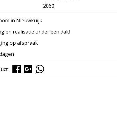
2060
om in Nieuwkuijk
ng en realisatie onder één dak!
ing op afspraak
kdagen
duct