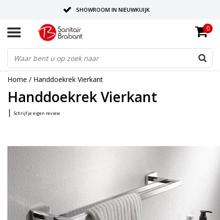
SHOWROOM IN NIEUWKUIJK
0
BEZORGING OP AFSPRAAK
LEVERING EN REALISATIE ONDER EEN DAK!
Home
/
Handdoekrek Vierkant
Handdoekrek Vierkant
|
Schrijf je eigen review