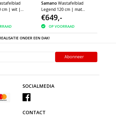
stafelblad
Samano
Wastafelblad
Sama
 cm | wit |
Legend 120 cm | mat
Legen
€649,-
€64
elbak | 2
zwart | enkele spoelbak
zwart
n
| 1 kraangat
| 2 k
RRAAD
OP VOORRAAD
O
REALISATIE ONDER EEN DAK!
Abonneer
SOCIALMEDIA
CONTACT