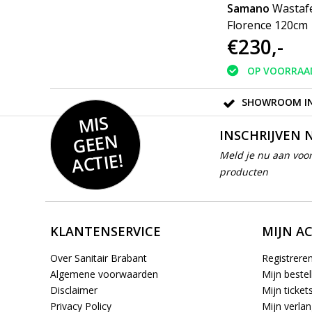
d
Samano
Wastafelblad
Samano
Wastafe
wit
Legend 120 cm | mat wit
Florence 120cm 
€549,-
€230,-
2
| enkele spoelbak | geen
kraangaten
kraangaten
OP VOORRAAD
OP VOORRAA
SHOWROOM IN
MIS
GEE
INSCHRIJVEN 
N
ACTIE!
Meld je nu aan voor
producten
KLANTENSERVICE
MIJN A
Over Sanitair Brabant
Registrere
Algemene voorwaarden
Mijn bestel
Disclaimer
Mijn ticket
Privacy Policy
Mijn verlang