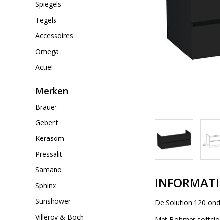
Spiegels
Tegels
Accessoires
Omega
Actie!
Merken
Brauer
Geberit
Kerasom
Pressalit
Samano
INFORMATI
Sphinx
Sunshower
De Solution 120 onde
Villeroy & Boch
Met Bohmer softclos