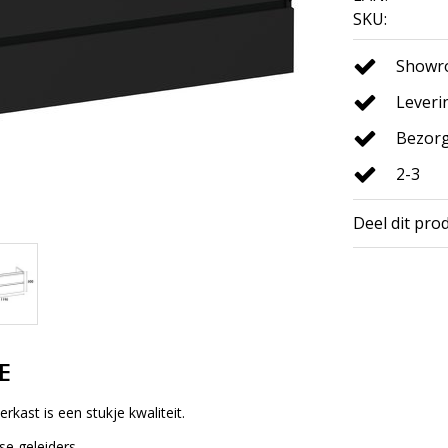
SKU:
Showro
Leveri
Bezorg
2-3
Deel dit pro
E
rkast is een stukje kwaliteit.
e geleiders.