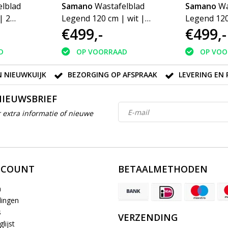
lblad
Samano
Wastafelblad
Samano
Wa
| 2
Legend 120 cm | wit |
Legend 120
€499,-
€499,-
enkele spoelbak | geen
enkele spo
kraangaten
kraangate
D
OP VOORRAAD
OP VOO
 NIEUWKUIJK
BEZORGING OP AFSPRAAK
LEVERING EN 
NIEUWSBRIEF
 extra informatie of nieuwe
CCOUNT
BETAALMETHODEN
n
lingen
s
VERZENDING
lijst