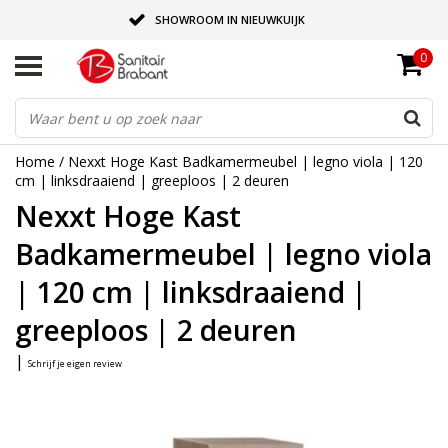
SHOWROOM IN NIEUWKUIJK
0
BEZORGING OP AFSPRAAK
LEVERING EN REALISATIE ONDER EEN DAK!
Home
/
Nexxt Hoge Kast Badkamermeubel | legno viola | 120
cm | linksdraaiend | greeploos | 2 deuren
Nexxt Hoge Kast
Badkamermeubel | legno viola
| 120 cm | linksdraaiend |
greeploos | 2 deuren
|
Schrijf je eigen review