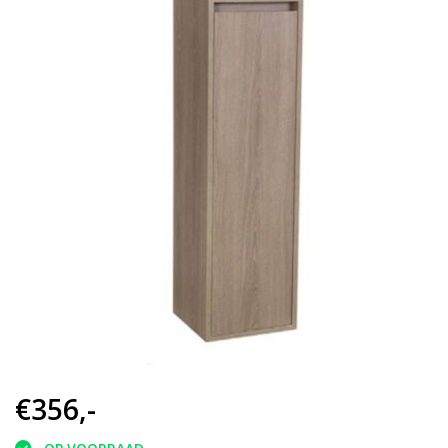
€356,-