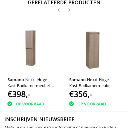
GERELATEERDE PRODUCTEN
Samano
Nexxt Hoge
Samano
Nexxt Hoge
Kast Badkamermeubel |
Kast Badkamermeubel |
€398,-
€356,-
legno viola | 160 cm |
legno viola | 120 cm |
greeploos | 2 deuren
rechtsdraaiend |
greeploos | 2 deuren
OP VOORRAAD
OP VOORRAAD
INSCHRIJVEN NIEUWSBRIEF
Meld je nu aan voor extra informatie of nieuwe producten