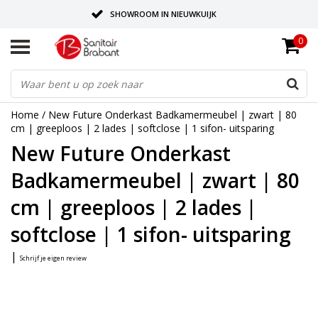
SHOWROOM IN NIEUWKUIJK
0
BEZORGING OP AFSPRAAK
LEVERING EN REALISATIE ONDER EEN DAK!
Home
/
New Future Onderkast Badkamermeubel | zwart | 80
cm | greeploos | 2 lades | softclose | 1 sifon- uitsparing
New Future Onderkast
Badkamermeubel | zwart | 80
cm | greeploos | 2 lades |
softclose | 1 sifon- uitsparing
|
Schrijf je eigen review