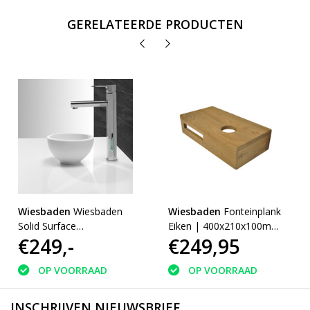
GERELATEERDE PRODUCTEN
Wiesbaden
Wiesbaden
Wiesbaden
Fonteinplank
Solid Surface
Eiken | 400x210x100mm
€249,-
€249,95
Opzetfontein | Rond |
| rechts | tbv
Mat-wit |
opzetfontein 20cm
200x200x110mm
OP VOORRAAD
OP VOORRAAD
INSCHRIJVEN NIEUWSBRIEF