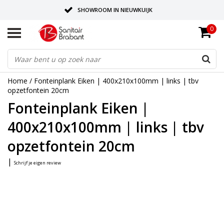
SHOWROOM IN NIEUWKUIJK
0
BEZORGING OP AFSPRAAK
LEVERING EN REALISATIE ONDER EEN DAK!
Home
/
Fonteinplank Eiken | 400x210x100mm | links | tbv
opzetfontein 20cm
Fonteinplank Eiken |
400x210x100mm | links | tbv
opzetfontein 20cm
|
Schrijf je eigen review