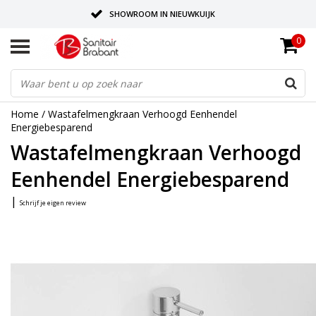
SHOWROOM IN NIEUWKUIJK
0
BEZORGING OP AFSPRAAK
LEVERING EN REALISATIE ONDER EEN DAK!
Home
/
Wastafelmengkraan Verhoogd Eenhendel
Energiebesparend
Wastafelmengkraan Verhoogd
Eenhendel Energiebesparend
|
Schrijf je eigen review