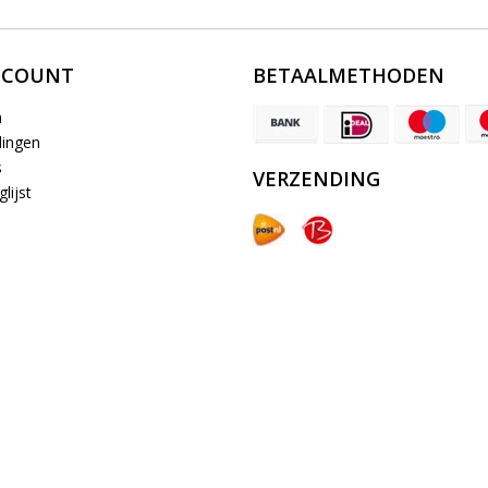
CCOUNT
BETAALMETHODEN
n
lingen
s
VERZENDING
lijst