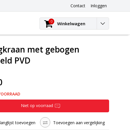
Contact
Inloggen
0
Winkelwagen
gkraan met gebogen
teld PVD
0
 VOORRAAD
Niet op voorraad
langlijst toevoegen
Toevoegen aan vergelijking