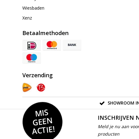
Wiesbaden
Xenz
Betaalmethoden
Verzending
SHOWROOM IN
MIS
GEE
INSCHRIJVEN 
N
ACTIE!
Meld je nu aan voor
producten