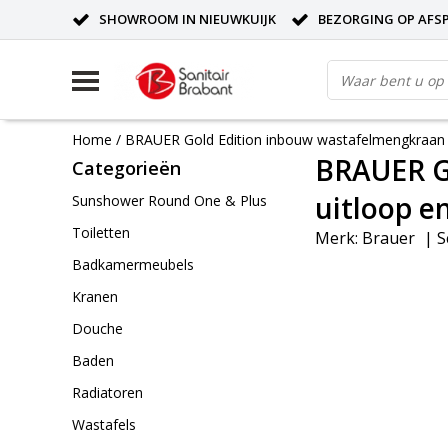
SHOWROOM IN NIEUWKUIJK
BEZORGING OP AFS
Home
/
BRAUER Gold Edition inbouw wastafelmengkraan 
BRAUER G
Categorieën
uitloop e
Sunshower Round One & Plus
Toiletten
Merk:
Brauer
|
S
Badkamermeubels
Kranen
Douche
Baden
Radiatoren
Wastafels