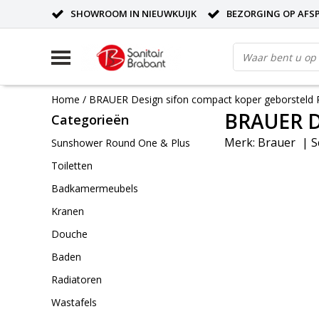
SHOWROOM IN NIEUWKUIJK
BEZORGING OP AFS
Home
/
BRAUER Design sifon compact koper geborsteld
BRAUER De
Categorieën
Merk:
Brauer
|
S
Sunshower Round One & Plus
Toiletten
Badkamermeubels
Kranen
Douche
Baden
Radiatoren
Wastafels