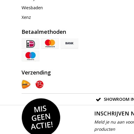
Wiesbaden
Xenz
Betaalmethoden
Verzending
SHOWROOM IN
MIS
GEE
INSCHRIJVEN 
N
ACTIE!
Meld je nu aan voor
producten