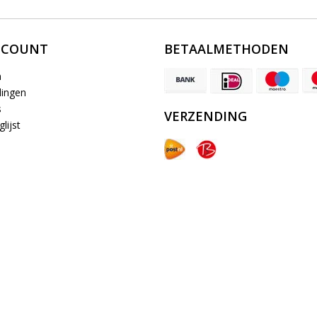
CCOUNT
BETAALMETHODEN
n
lingen
s
VERZENDING
lijst