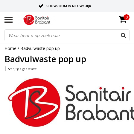
SHOWROOM IN NIEUWKUIJK
0
BEZORGING OP AFSPRAAK
LEVERING EN REALISATIE ONDER EEN DAK!
Home
/
Badvulwaste pop up
Badvulwaste pop up
|
Schrijf je eigen review