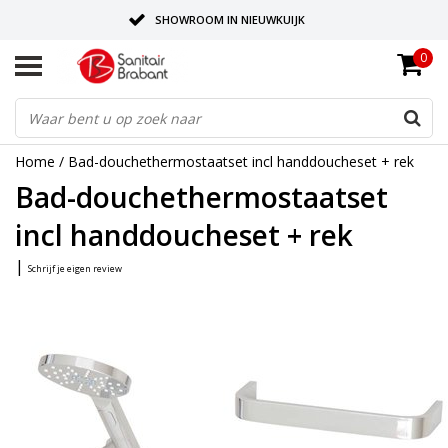
SHOWROOM IN NIEUWKUIJK
0
BEZORGING OP AFSPRAAK
LEVERING EN REALISATIE ONDER EEN DAK!
Home
/
Bad-douchethermostaatset incl handdoucheset + rek
Bad-douchethermostaatset
incl handdoucheset + rek
|
Schrijf je eigen review