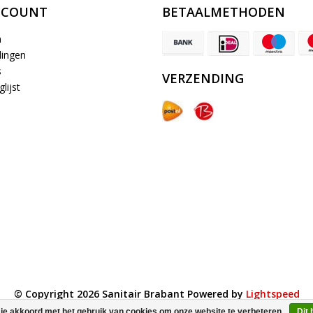
CCOUNT
BETAALMETHODEN
n
lingen
s
VERZENDING
lijst
© Copyright 2026 Sanitair Brabant Powered by
Lightspeed
All rights reserved by
InStijl Media
 je akkoord met het gebruik van cookies om onze website te verbeteren.
Dit 