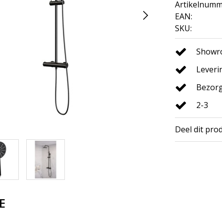
Artikelnumm
EAN:
SKU:
Showro
Leveri
Bezorg
2-3
Deel dit pro
E