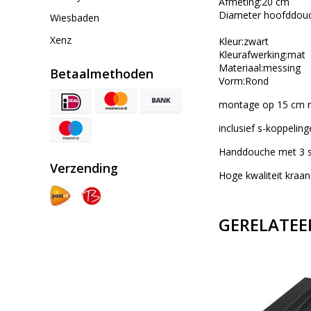
Afmeting:20 cm
Diameter hoofddou
Wiesbaden
Xenz
Kleur:zwart
Kleurafwerking:mat
Materiaal:messing
Betaalmethoden
Vorm:Rond
montage op 15 cm 
inclusief s-koppelin
Handdouche met 3 
Verzending
Hoge kwaliteit kraan
GERELATEE