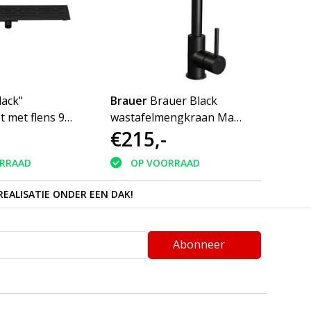
lack"
Brauer
Brauer Black
Braue
 met flens 90
wastafelmengkraan Mat
inbo
€215,-
€29
Zwart ronde uitloop
wasta
coldstart
coldst
RRAAD
OP VOORRAAD
O
REALISATIE ONDER EEN DAK!
Abonneer