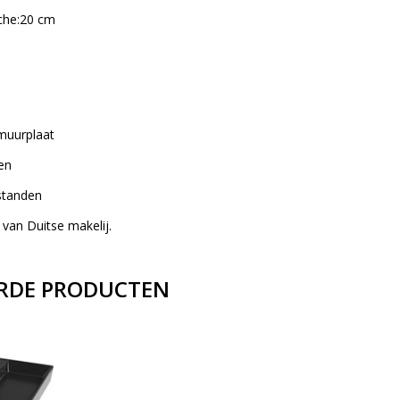
che:20 cm
muurplaat
gen
standen
 van Duitse makelij.
RDE PRODUCTEN