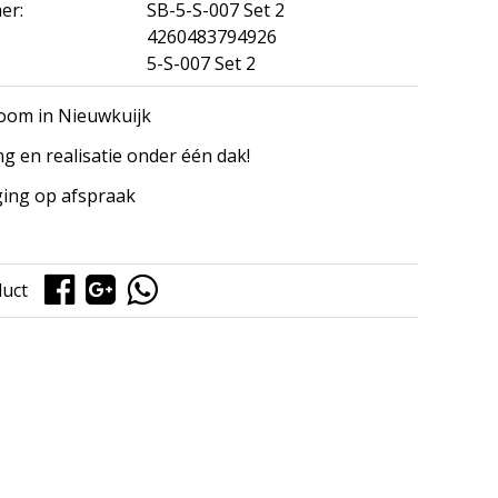
er:
SB-5-S-007 Set 2
4260483794926
5-S-007 Set 2
om in Nieuwkuijk
ng en realisatie onder één dak!
ing op afspraak
duct