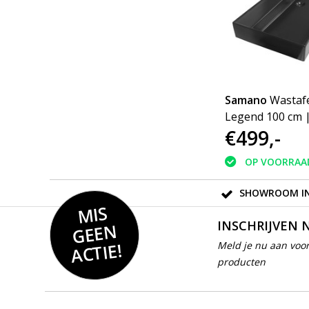
Brauer
Brauer Black
Samano
Wastafe
Mat
inbouw
Legend 100 cm 
€292,-
€499,-
wastafelmengkraan
zwart | geen kr
coldstart mat zwart
OP VOORRAAD
OP VOORRAA
SHOWROOM IN
MIS
GEE
INSCHRIJVEN 
N
ACTIE!
Meld je nu aan voor
producten