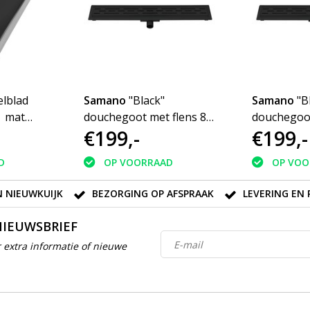
lblad
Samano
"Black"
Samano
"B
| mat
douchegoot met flens 80
douchegoot
€199,-
€199,-
aangat
cm zwart
cm zwart
D
OP VOORRAAD
OP VOO
 NIEUWKUIJK
BEZORGING OP AFSPRAAK
LEVERING EN 
NIEUWSBRIEF
 extra informatie of nieuwe