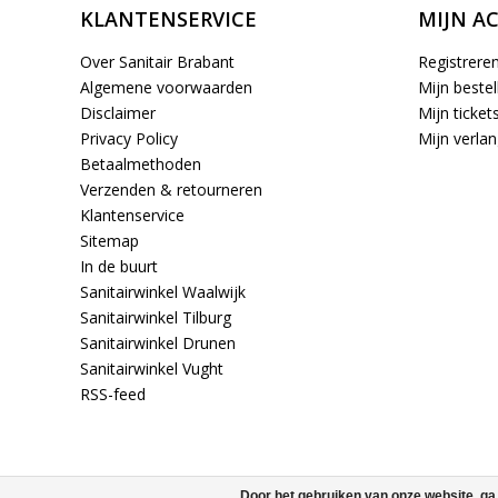
KLANTENSERVICE
MIJN A
Over Sanitair Brabant
Registrere
Algemene voorwaarden
Mijn bestel
Disclaimer
Mijn ticket
Privacy Policy
Mijn verlang
Betaalmethoden
Verzenden & retourneren
Klantenservice
Sitemap
In de buurt
Sanitairwinkel Waalwijk
Sanitairwinkel Tilburg
Sanitairwinkel Drunen
Sanitairwinkel Vught
RSS-feed
Door het gebruiken van onze website, ga