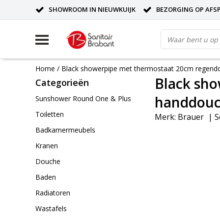
SHOWROOM IN NIEUWKUIJK
BEZORGING OP AFS
Home
/
Black showerpipe met thermostaat 20cm regend
Black sh
Categorieën
handdouc
Sunshower Round One & Plus
Toiletten
Merk:
Brauer
|
S
Badkamermeubels
Kranen
Douche
Baden
Radiatoren
Wastafels