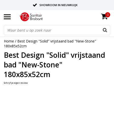
SHOWROOM IN NIEUWKUIJK
0
BEZORGING OP AFSPRAAK
LEVERING EN REALISATIE ONDER EEN DAK!
Home
/
Best Design "Solid" vrijstaand bad "New-Stone"
180x85x52cm
Best Design "Solid" vrijstaand
bad "New-Stone"
180x85x52cm
Schrijf je eigen review