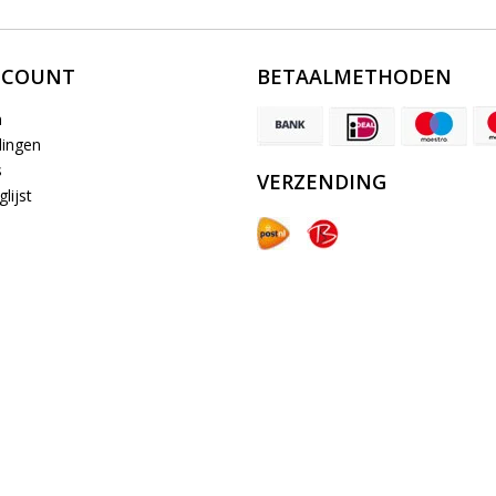
CCOUNT
BETAALMETHODEN
n
lingen
s
VERZENDING
lijst