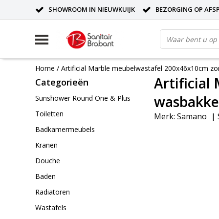
SHOWROOM IN NIEUWKUIJK
BEZORGING OP AFS
Home
/
Artificial Marble meubelwastafel 200x46x10cm z
Artificia
Categorieën
wasbakken
Sunshower Round One & Plus
Toiletten
Merk:
Samano
|
Badkamermeubels
Kranen
Douche
Baden
Radiatoren
Wastafels