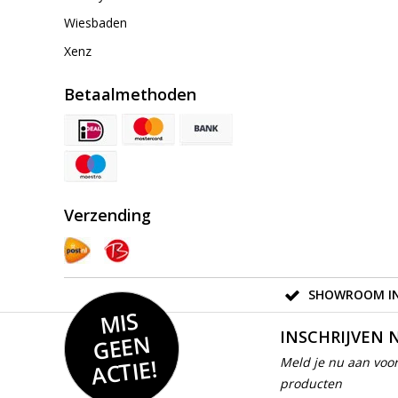
Wiesbaden
Xenz
Betaalmethoden
Verzending
SHOWROOM IN
MIS
GEE
INSCHRIJVEN 
N
ACTIE!
Meld je nu aan voor
producten