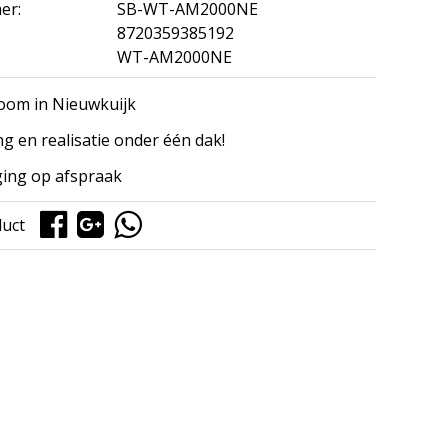
er:
SB-WT-AM2000NE
8720359385192
WT-AM2000NE
om in Nieuwkuijk
ng en realisatie onder één dak!
ing op afspraak
duct