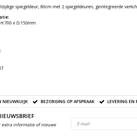
elzijdige spiegeldeur, 80cm met 2 spiegeldeuren, geïntegreerde verli
atie:
x H:700 x D:150mm
:
XT
 NIEUWKUIJK
BEZORGING OP AFSPRAAK
LEVERING EN 
NIEUWSBRIEF
 extra informatie of nieuwe