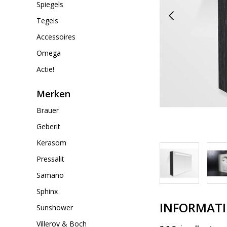
Spiegels
Tegels
Accessoires
Omega
Actie!
Merken
Brauer
Geberit
Kerasom
Pressalit
Samano
Sphinx
INFORMATI
Sunshower
Villeroy & Boch