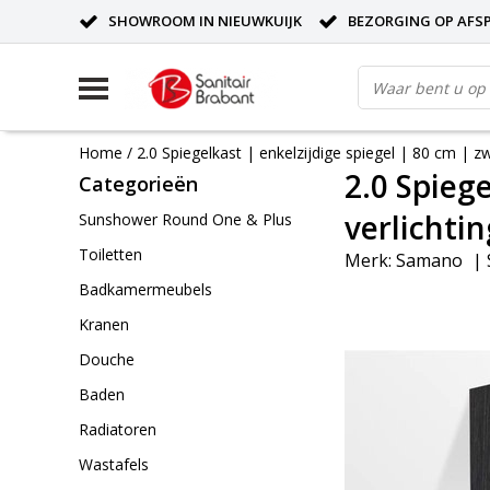
SHOWROOM IN NIEUWKUIJK
BEZORGING OP AFS
Home
/
2.0 Spiegelkast | enkelzijdige spiegel | 80 cm | z
2.0 Spiege
Categorieën
verlichtin
Sunshower Round One & Plus
Toiletten
Merk:
Samano
|
Badkamermeubels
Kranen
Douche
Baden
Radiatoren
Wastafels