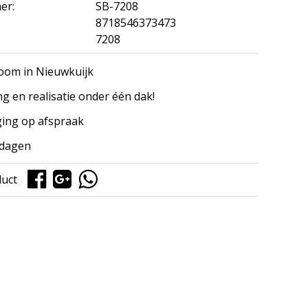
er:
SB-7208
8718546373473
7208
om in Nieuwkuijk
ng en realisatie onder één dak!
ing op afspraak
kdagen
duct