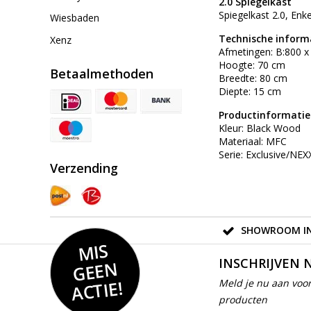
2.0 Spiegelkast
Spiegelkast 2.0, Enk
Wiesbaden
Technische inform
Xenz
Afmetingen: B:800 
Hoogte: 70 cm
Betaalmethoden
Breedte: 80 cm
Diepte: 15 cm
Productinformatie
Kleur: Black Wood
Materiaal: MFC
Serie: Exclusive/NEX
Verzending
SHOWROOM IN
MIS
GEE
INSCHRIJVEN 
N
ACTIE!
Meld je nu aan voor
producten