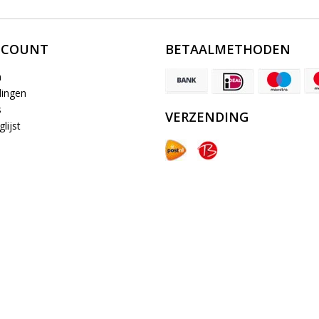
CCOUNT
BETAALMETHODEN
n
lingen
s
VERZENDING
lijst