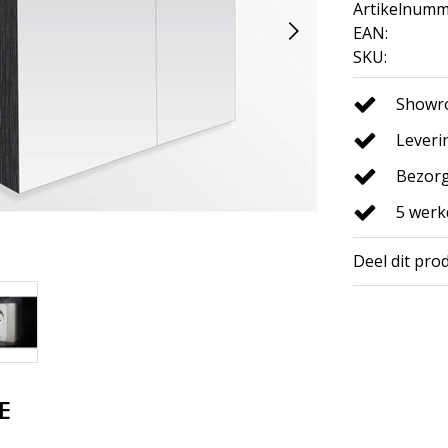
Artikelnumm
EAN:
SKU:
Showro
Leveri
Bezorg
5 wer
Deel dit pro
E