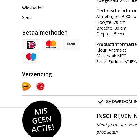
Spiegelkast 2.0, Enk
Wiesbaden
Technische inform
Afmetingen: B:800 
Xenz
Hoogte: 70 cm
Breedte: 80 cm
Betaalmethoden
Diepte: 15 cm
Productinformatie
Kleur: Antraciet
Materiaal: MFC
Serie: Exclusive/NEX
Verzending
SHOWROOM IN
MIS
GEE
INSCHRIJVEN 
N
ACTIE!
Meld je nu aan voor
producten