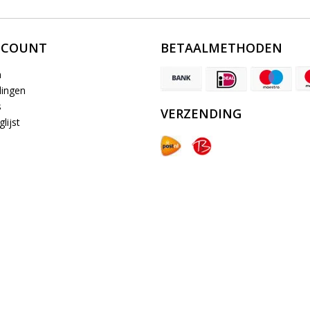
CCOUNT
BETAALMETHODEN
n
lingen
s
VERZENDING
lijst