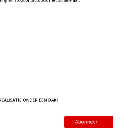
chting en stopcontactdoos met schakelaar.
REALISATIE ONDER EEN DAK!
Abonneer