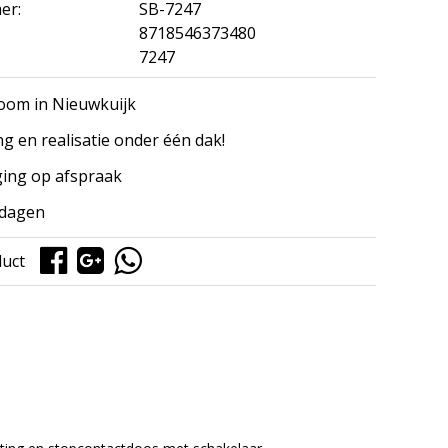
er:
SB-7247
8718546373480
7247
om in Nieuwkuijk
ng en realisatie onder één dak!
ing op afspraak
kdagen
duct