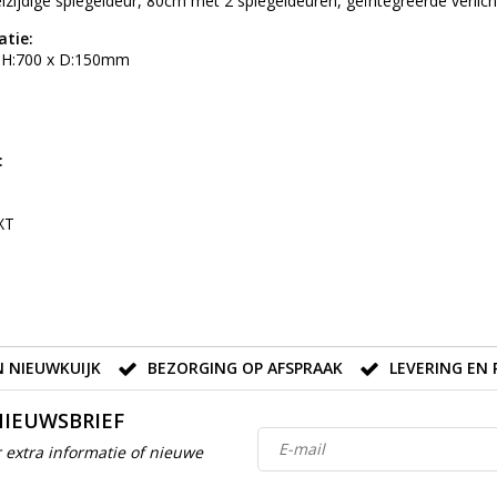
elzijdige spiegeldeur, 80cm met 2 spiegeldeuren, geïntegreerde verli
atie:
x H:700 x D:150mm
:
XT
 NIEUWKUIJK
BEZORGING OP AFSPRAAK
LEVERING EN 
NIEUWSBRIEF
 extra informatie of nieuwe