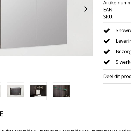
Artikelnumm
EAN:
SKU:
Showro
Leveri
Bezorg
5 wer
Deel dit pro
E