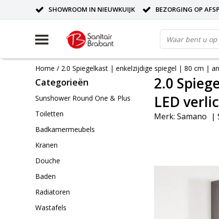
SHOWROOM IN NIEUWKUIJK
BEZORGING OP AFS
Home
/
2.0 Spiegelkast | enkelzijdige spiegel | 80 cm | an
2.0 Spiege
Categorieën
LED verli
Sunshower Round One & Plus
Toiletten
Merk:
Samano
|
Badkamermeubels
Kranen
Douche
Baden
Radiatoren
Wastafels